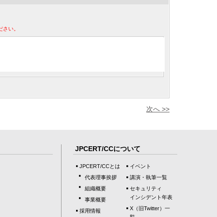
ださい。
次へ >>
JPCERT/CCについて
JPCERT/CCとは
イベント
代表理事挨拶
講演・執筆一覧
組織概要
セキュリティ
インシデント年表
事業概要
X（旧Twitter）一
採用情報
覧