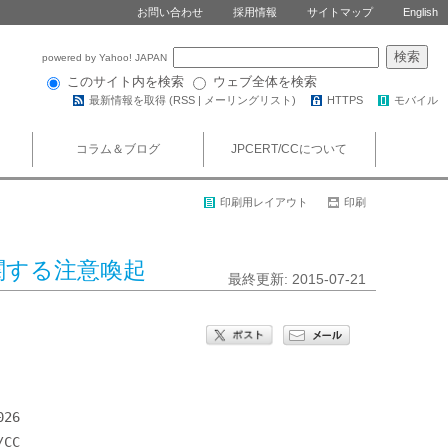
お問い合わせ
採用情報
サイトマップ
English
powered by Yahoo! JAPAN
このサイト内を検索
ウェブ全体を検索
最新情報を取得 (
RSS
|
メーリングリスト
)
HTTPS
モバイル
コラム＆ブログ
JPCERT/CCについて
印刷用レイアウト
印刷
に関する注意喚起
最終更新: 2015-07-21