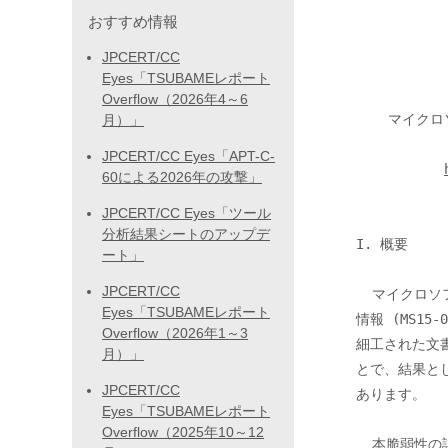
             
おすすめ情報
JPCERT/CC
                 <<< JPCERT/CC Aler
Eyes「TSUBAMEレポート
Overflow（2026年4～6
    マイクロソフト セキュリティ情報 (MS15-078) に関する注意喚起

月）」
JPCERT/CC Eyes「APT-C-
60による2026年の攻撃」
JPCERT/CC Eyes「ツール
分析結果シートのアップデ
I. 概要

ート」
JPCERT/CC
  マイクロソフト社から Microsoft フォント ドライバーに関するセキュリティ

Eyes「TSUBAMEレポート
情報 (MS1
Overflow（2026年1～3
細工された文書
月）」
とで、結果と
JPCERT/CC
あります。

Eyes「TSUBAMEレポート
Overflow（2025年10～12
  本脆弱性の詳細は、以下の URL を参照してください。
