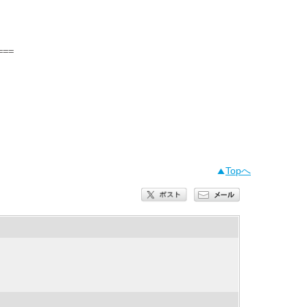
==

Topへ