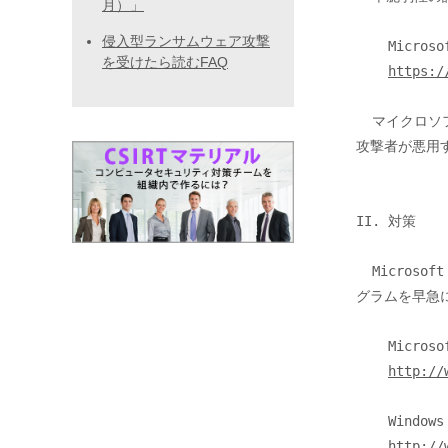
月）」
侵入型ランサムウェア攻撃
    Microsoft フォント ドライバーの脆弱性により、リモートでコードが実行される (3079904)

を受けたら読むFAQ
https:/
  マイクロソフト社によると、この脆弱性に関する情報が公開されているため、

攻撃者が悪用
II. 対策

  Microsoft Update、Windows Update などを用いて、セキュリティ更新プロ

グラムを早急
    Microsoft Update

http://
    Windows Update

http://