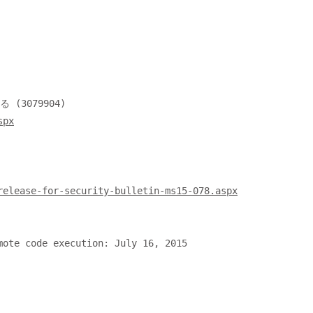
spx
release-for-security-bulletin-ms15-078.aspx