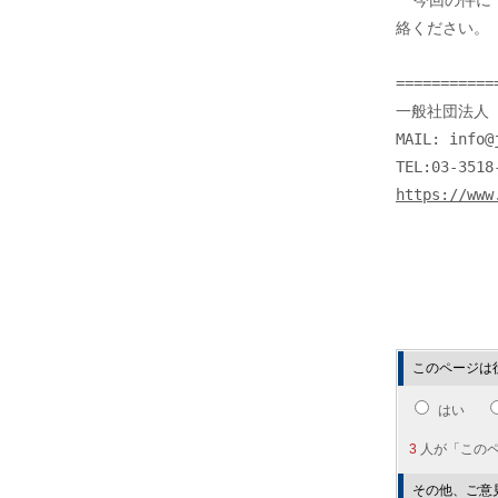
  今回の件につきまして当方まで提供いただける情報がございましたら、ご連

絡ください。

===========
一般社団法人 J
MAIL: info@j
https://www
このページは
はい
3
人が「この
その他、ご意