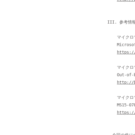
III. 参考情報
    マイクロソフト社

    Microsoft フォント ドライバーの脆弱性により、リモートでコードが実行される (3079904)

https:/
    マイクロソフト社

    Out-of-band release for Security Bulletin MS15-078

http://
    マイクロソフト社

    MS15-078: Vulnerability in Microsoft font driver could allow remote code execution: July 16, 2015

https:/