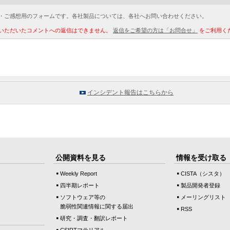
・ご感想用のフォームです。各社製品については、各社へお問い合わせください。
いただいたコメントへの返信はできません。
返信をご希望の方は「お問合せ」
をご利用く
インシデント報告はこちらから
公開資料を見る
情報を受け取る
Weekly Report
CISTA（シスタ）
四半期レポート
製品開発者登録
ソフトウェア等の
メーリングリスト
脆弱性関連情報に関する届出
RSS
研究・調査・翻訳レポート
CSIRTマテリアル