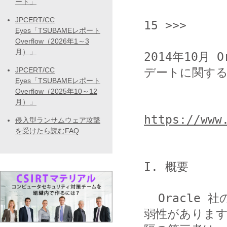
ート」
                  <<< JPCERT/
JPCERT/CC
15 >>>

Eyes「TSUBAMEレポート
Overflow（2026年1～3
月）」
2014年10月 
デートに関する
JPCERT/CC
Eyes「TSUBAMEレポート
Overflow（2025年10～12
月）」
https://www
侵入型ランサムウェア攻撃
を受けたら読むFAQ
I. 概要

  Oracle 社の Java SE JDK および JRE には、複数の脆
弱性があります