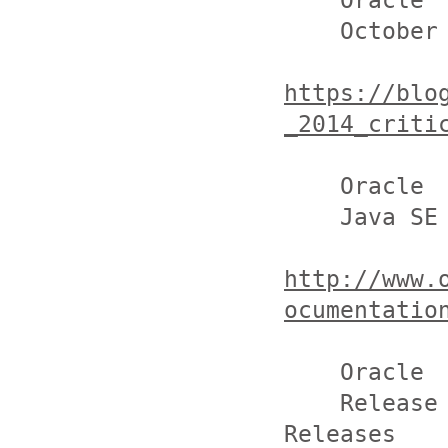
    Oracle

    October 2014 Critical Patch Update Released

https://blo
_2014_criti
    Oracle

    Java SE 1.7.x Update Release Notes

http://www.
ocumentatio
    Oracle

    Release Notes for JDK 8 and JDK 8 Update 
Releases
