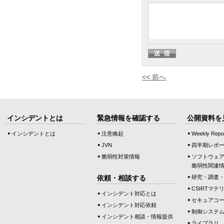
<< 前へ
インシデントとは
緊急情報を確認する
公開資料を
インシデントとは
注意喚起
Weekly Repo
JVN
四半期レポ
脆弱性対策情報
ソフトウェ
脆弱性関連
依頼・相談する
研究・調査
CSIRTマテ
インシデント対応とは
セキュアコ
インシデント対応依頼
制御システ
インシデント相談・情報提供
ライブラリ