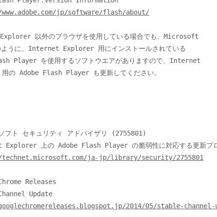
/www.adobe.com/jp/software/flash/about/
et Explorer 以外のブラウザを使用している場合でも、Microsoft

/technet.microsoft.com/ja-jp/library/security/2755801
googlechromereleases.blogspot.jp/2014/05/stable-channel-