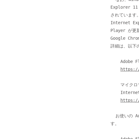
Explorer 1
されています。Win
Internet E
Player が
Google Ch
詳細は、以下
    Adobe Flash Player ダウンロードセンター

https:/
    マイクロソフト セキュリティ アドバイザリ (2755801)

    Internet Explorer 上の Adobe Flash Player の脆弱性に対応する更新プログラム

https:/
  お使いの Adobe Flash Player のバージョンは、以下のページで確認できま

す。
