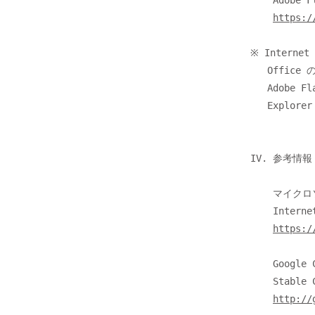
    Adobe Flash Player:Version Information

https:/
※ Intern
   Office のように、Internet Explorer 用にインストールされている

   Adobe Flash Player を使用するソフトウエアがありますので、Internet

   Explorer 用の Adobe Flash Player も更新してください。

IV. 参考情報

    マイクロソフト セキュリティ アドバイザリ (2755801)

    Internet Explorer 上の Adobe Flash Player の脆弱性に対応する更新プログラム

https:/
    Google Chrome Releases

    Stable Channel Update

http://