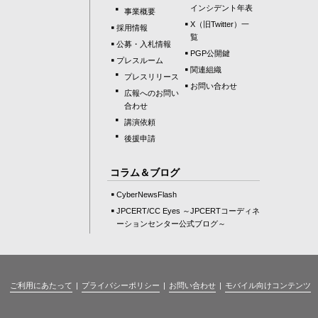
インシデント年表
事業概要
X（旧Twitter）一
採用情報
覧
公募・入札情報
PGP公開鍵
プレスルーム
関連組織
プレスリリース
お問い合わせ
広報へのお問い
合わせ
講演依頼
後援申請
コラム＆ブログ
CyberNewsFlash
JPCERT/CC Eyes ～JPCERTコーディネ
ーションセンター公式ブログ～
ご利用にあたって
プライバシーポリシー
お問い合わせ
モバイル向けコンテンツ