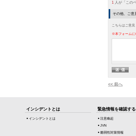
1
人が「この
その他、ご意
こちらはご意見
※本フォームに
<< 前へ
インシデントとは
緊急情報を確認する
インシデントとは
注意喚起
JVN
脆弱性対策情報