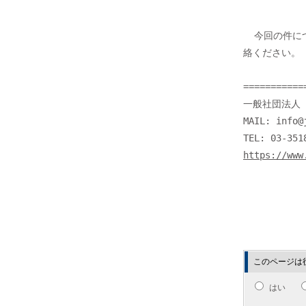
  今回の件につきまして当方まで提供いただける情報がございましたら、ご連

絡ください。

===========
一般社団法人 J
MAIL: info@j
https://www
このページは
はい