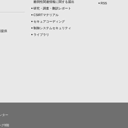
脆弱性関連情報に関する届出
RSS
研究・調査・翻訳レポート
CSIRTマテリアル
セキュアコーディング
制御システムセキュリティ
報提供
ライブラリ
ンター
ング8階