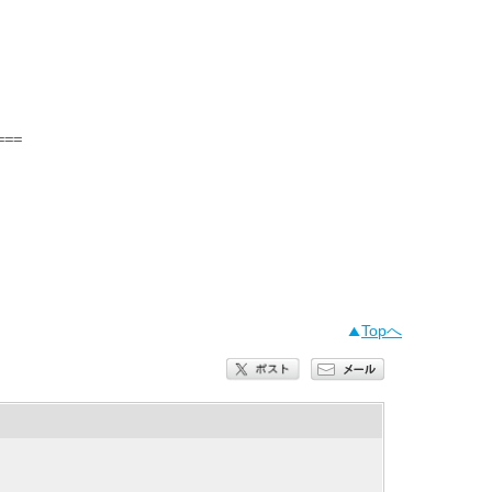
==

Topへ