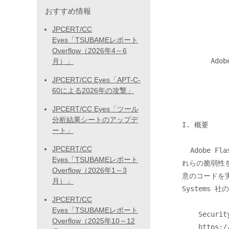
             
おすすめ情報
JPCERT/CC
                  <<< JPCERT/CC A
Eyes「TSUBAMEレポート
Overflow（2026年4～6
       Adobe Flash Player の脆弱性 (APSB14-14) に関する注意喚起

月）」
JPCERT/CC Eyes「APT-C-
60による2026年の攻撃」
JPCERT/CC Eyes「ツール
分析結果シートのアップデ
I. 概要

ート」
JPCERT/CC
  Adobe Flash Player には、複数の脆弱性があります。遠隔の第三者は、こ

Eyes「TSUBAMEレポート
れらの脆弱性
Overflow（2026年1～3
意のコードを実
月）」
Systems 
JPCERT/CC
Eyes「TSUBAMEレポート
    Security updates available for Adobe Flash Player

Overflow（2025年10～12
https:/