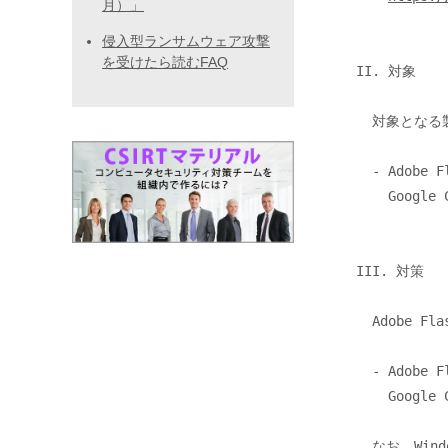
月）」
侵入型ランサムウェア攻撃
を受けたら読むFAQ
II. 対象

  対象となる製品とバージョンは以下の通りです。

  - Adobe Flash Player 13.0.0.206 およびそれ以前 (Internet Explorer、

    Google Chrome など)

III. 対策

  Adobe Flash Player を以下の最新のバージョンに更新してください。

  - Adobe Flash Player 13.0.0.214 (Internet Explorer、

    Google Chrome など)

  なお、Windows 8 用 Internet Explorer 10、Windows 8.1 用 Internet
