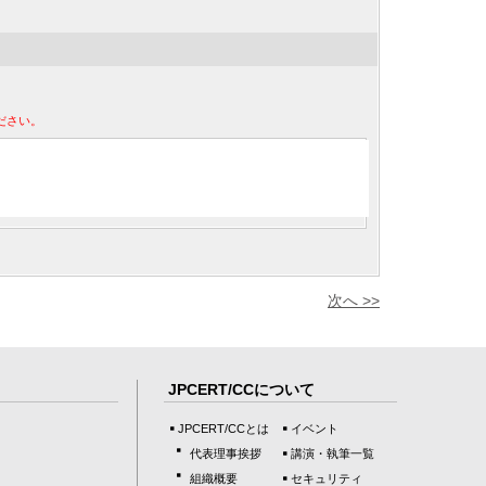
ださい。
次へ >>
JPCERT/CCについて
JPCERT/CCとは
イベント
代表理事挨拶
講演・執筆一覧
組織概要
セキュリティ