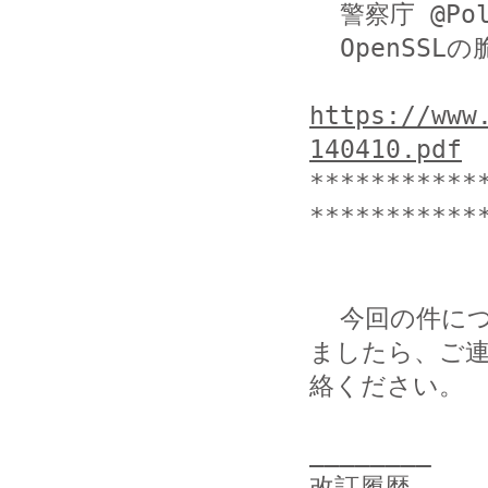
  警察庁 @Police

  OpenSSLの脆弱性を標的としたアクセスの増加について

https://www
140410.pdf
***********
************
  今回の件につきまして当方まで提供いただける情報がござい
ましたら、ご連
絡ください。

________

改訂履歴
