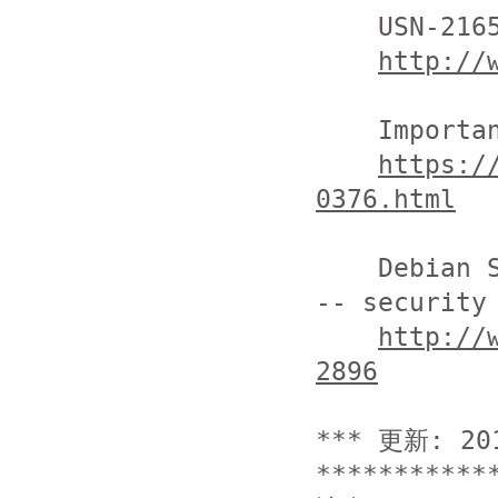
    USN-2165-1: OpenSSL vulnerabilities

http://
    Important: openssl security update

https:/
0376.html
    Debian Security Advisory DSA-2896-1 openssl 
-- security 
http://
2896
*** 更新: 20
************