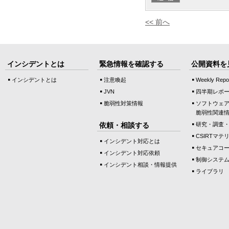
<< 前へ
インシデントとは
緊急情報を確認する
公開資料を
インシデントとは
注意喚起
Weekly Repo
JVN
四半期レポ
脆弱性対策情報
ソフトウェ
脆弱性関連
依頼・相談する
研究・調査
CSIRTマテ
インシデント対応とは
セキュアコ
インシデント対応依頼
制御システ
インシデント相談・情報提供
ライブラリ