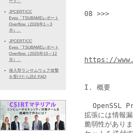
ート」
                  <<< JPCERT/
JPCERT/CC
08 >>>

Eyes「TSUBAMEレポート
Overflow（2026年1～3
月）」
                  OpenSSL
JPCERT/CC
Eyes「TSUBAMEレポート
Overflow（2025年10～12
https://www
月）」
侵入型ランサムウェア攻撃
を受けたら読むFAQ
I. 概要

  OpenSSL Project が提供する OpenSSL の heartbeat 
拡張には情報漏
脆弱性があり