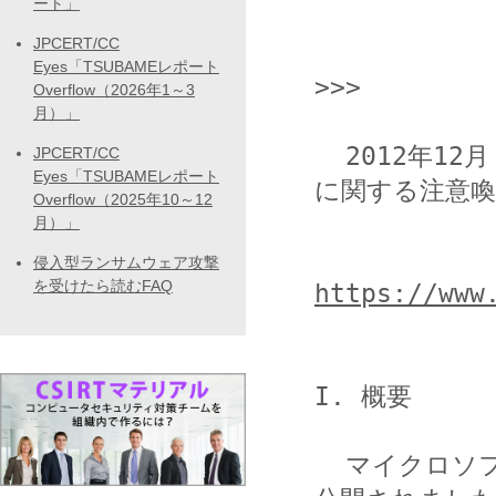
ート」
JPCERT/CC
                 <<< JPCERT/CC Al
Eyes「TSUBAMEレポート
>>>

Overflow（2026年1～3
月）」
  2012年12月 Microsoft セキュリティ情報 (緊急 5件含) 
JPCERT/CC
Eyes「TSUBAMEレポート
に関する注意喚
Overflow（2025年10～12
月）」
侵入型ランサムウェア攻撃
を受けたら読むFAQ
https://www
I. 概要

  マイクロソフト社から 2012年12月のセキュリティ情報が