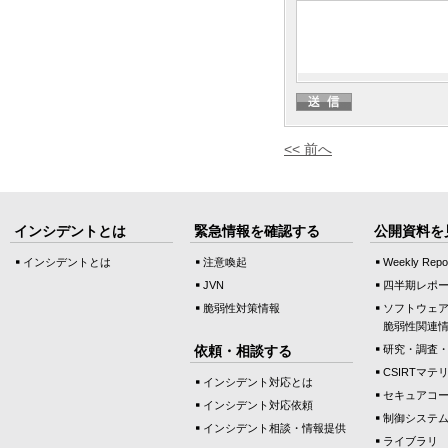
<< 前へ
インシデントとは
緊急情報を確認する
公開資料を
インシデントとは
注意喚起
Weekly Repo
JVN
四半期レポ
脆弱性対策情報
ソフトウェ
脆弱性関連
依頼・相談する
研究・調査
CSIRTマテ
インシデント対応とは
セキュアコ
インシデント対応依頼
制御システ
インシデント相談・情報提供
ライブラリ