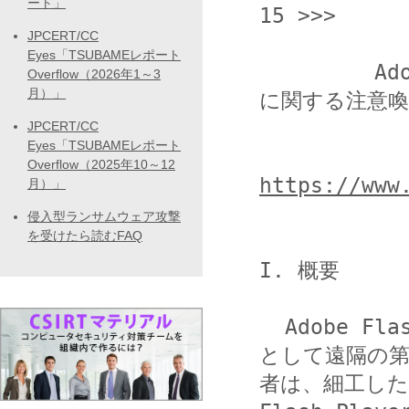
ート」
15 >>>

JPCERT/CC
Eyes「TSUBAMEレポート
         Adobe Flash Player の脆弱性 (APSB12-18) 
Overflow（2026年1～3
月）」
に関する注意喚
JPCERT/CC
Eyes「TSUBAMEレポート
Overflow（2025年10～12
https://www
月）」
侵入型ランサムウェア攻撃
を受けたら読むFAQ
I. 概要

  Adobe Flash Player には複数の脆弱性があります。結果
として遠隔の第
者は、細工した