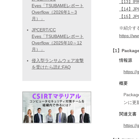
【13】
Eyes「TSUBAMEレポート
【14】JP
Overflow（2026年1～3
【15】JP
月）」
※紹介す
JPCERT/CC
https://ww
Eyes「TSUBAMEレポート
Overflow（2025年10～12
月）」
【1】Package
情報源
侵入型ランサムウェア攻撃
を受けたら読むFAQ
https:/
概要
Pack
ンに更
関連文書
https:/