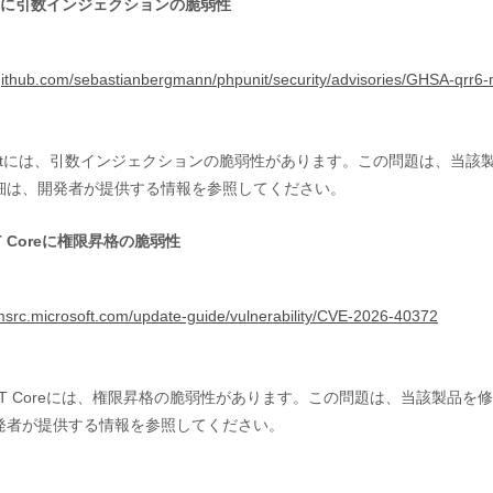
nitに引数インジェクションの脆弱性
/github.com/sebastianbergmann/phpunit/security/advisories/GHSA-qrr
Unitには、引数インジェクションの脆弱性があります。この問題は、当
細は、開発者が提供する情報を参照してください。
ET Coreに権限昇格の脆弱性
/msrc.microsoft.com/update-guide/vulnerability/CVE-2026-40372
.NET Coreには、権限昇格の脆弱性があります。この問題は、当該製
発者が提供する情報を参照してください。