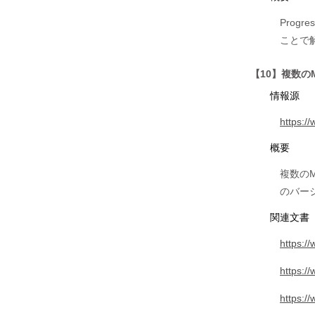
Prog
ことで
【10】複数のM
情報源
https:/
概要
複数のM
のバー
関連文書
https:/
https:/
https:/