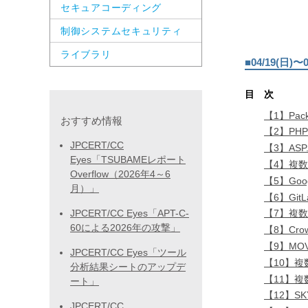
セキュアコーディング
制御システムセキュリティ
ライブラリ
■04/19(日
目 次
【1】Pack
おすすめ情報
【2】PH
JPCERT/CC
【3】ASP
Eyes「TSUBAMEレポート
【4】複数
Overflow（2026年4～6
【5】Goo
月）」
【6】Gi
JPCERT/CC Eyes「APT-C-
【7】複数の
60による2026年の攻撃」
【8】Cr
【9】MO
JPCERT/CC Eyes「ツール
【10】複
分析結果シートのアップデ
【11】複
ート」
【12】SK
JPCERT/CC