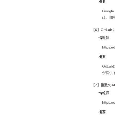
概要
Goo
は、開
【6】GitLa
情報源
https:/
概要
Git
が提供
【7】複数のAt
情報源
https:/
概要