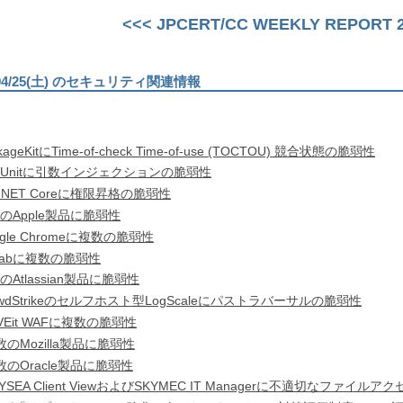
<<< JPCERT/CC WEEKLY REPORT 20
)〜04/25(土) のセキュリティ関連情報
ageKitにTime-of-check Time-of-use (TOCTOU) 競合状態の脆弱性
PUnitに引数インジェクションの脆弱性
.NET Coreに権限昇格の脆弱性
のApple製品に脆弱性
gle Chromeに複数の脆弱性
tLabに複数の脆弱性
Atlassian製品に脆弱性
owdStrikeのセルフホスト型LogScaleにパストラバーサルの脆弱性
VEit WAFに複数の脆弱性
数のMozilla製品に脆弱性
数のOracle製品に脆弱性
YSEA Client ViewおよびSKYMEC IT Managerに不適切なファイ