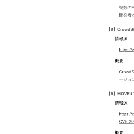
複数の
開発者
【8】Crowd
情報源
https:/
概要
Crow
ージョ
【9】MOVEi
情報源
https:/
CVE-20
概要