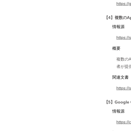
https:/
【4】複数のA
情報源
https:/
概要
複数の
者が提
関連文書
https:/
【5】Googl
情報源
https:/