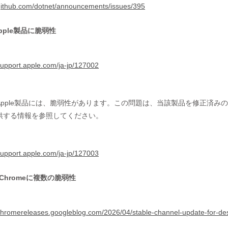
/github.com/dotnet/announcements/issues/395
pple製品に脆弱性
/support.apple.com/ja-jp/127002
Apple製品には、脆弱性があります。この問題は、当該製品を修正済
供する情報を参照してください。
/support.apple.com/ja-jp/127003
e Chromeに複数の脆弱性
/chromereleases.googleblog.com/2026/04/stable-channel-update-for-de