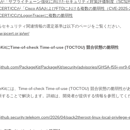
IPAが「サプライチェーン強化に向けたセキュリティ対策評価制度（SCS
CERT/CCが「Cisco ASAおよびFTDにおける複数の脆弱性（CVE-2025
CERT/CCのLogonTracerに複数の脆弱性
るセキュリティ関連情報の選定基準は以下のページをご覧ください。
w.jpcert.or.jp/wr/
KitにTime-of-check Time-of-use (TOCTOU) 競合状態の脆弱性
/github.com/PackageKit/PackageKit/security/advisories/GHSA-f55j-vvr9-
ageKitには、Time-of-check Time-of-use (TOCTOU) 
新することで解決します。詳細は、開発者が提供する情報を参照してく
/github.security.telekom.com/2026/04/pack2theroot-linux-local-privilege-