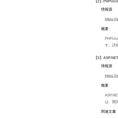
【2】PHPU
情報源
https:/
概要
PHP
す。詳
【3】ASP.N
情報源
https:/
概要
ASP
は、開
関連文書