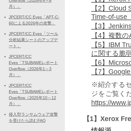
Overflow（2026年4～6
月）」
【2】Cloud S
Time-of-
JPCERT/CC Eyes「APT-C-
60による2026年の攻撃」
【3】Jenk
JPCERT/CC Eyes「ツール
【4】複数のA
分析結果シートのアップデ
【5】IBM T
ート」
に関する脆
JPCERT/CC
【6】Micro
Eyes「TSUBAMEレポート
Overflow（2026年1～3
【7】Goog
月）」
※紹介する
JPCERT/CC
Eyes「TSUBAMEレポート
ジをご覧く
Overflow（2025年10～12
https://www.jp
月）」
侵入型ランサムウェア攻撃
【1】Xerox F
を受けたら読むFAQ
情報源