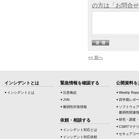
の方は「お問合せ
<< 前へ
インシデントとは
緊急情報を確認する
公開資料を
インシデントとは
注意喚起
Weekly Repo
JVN
四半期レポ
脆弱性対策情報
ソフトウェ
脆弱性関連
依頼・相談する
研究・調査
CSIRTマテ
インシデント対応とは
セキュアコ
インシデント対応依頼