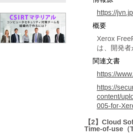
https://jvn
概要
Xerox F
は、開発者
関連文書
https://www
https://sec
content/upl
005-for-Xer
【2】Cloud Sof
Time-of-u