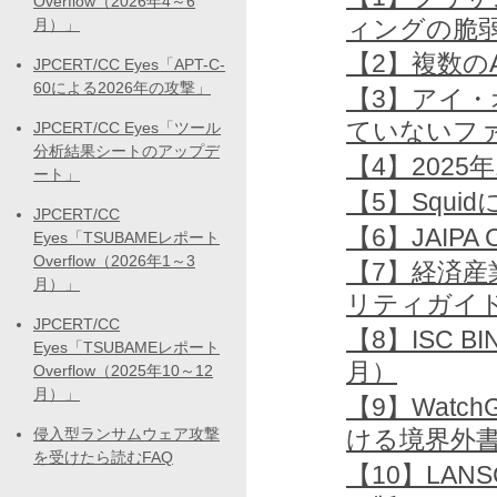
Overflow（2026年4～6
ィングの脆
月）」
【2】複数のA
JPCERT/CC Eyes「APT-C-
60による2026年の攻撃」
【3】アイ・
ていないフ
JPCERT/CC Eyes「ツール
分析結果シートのアップデ
【4】2025年10
ート」
【5】Squ
JPCERT/CC
【6】JAIPA 
Eyes「TSUBAMEレポート
Overflow（2026年1～3
【7】経済産
月）」
リティガイ
JPCERT/CC
【8】ISC 
Eyes「TSUBAMEレポート
月）
Overflow（2025年10～12
月）」
【9】Watch
ける境界外書込
侵入型ランサムウェア攻撃
を受けたら読むFAQ
【10】LA