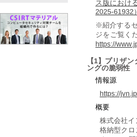
ス版における
2025-619
※紹介する
ジをご覧く
https://www.jp
【1】プリザン
ングの脆弱性
情報源
https://jvn.
概要
株式会社イ
格納型クロ