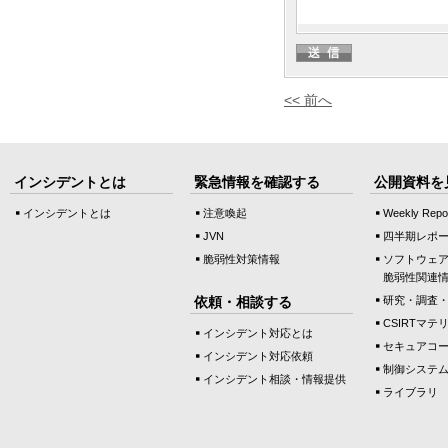
<< 前へ
インシデントとは
緊急情報を確認する
公開資料を
インシデントとは
注意喚起
Weekly Repo
JVN
四半期レポ
脆弱性対策情報
ソフトウェ
脆弱性関連
依頼・相談する
研究・調査
CSIRTマテ
インシデント対応とは
セキュアコ
インシデント対応依頼
制御システ
インシデント相談・情報提供
ライブラリ