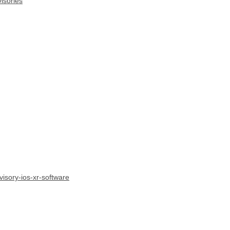
isories
visory-ios-xr-software