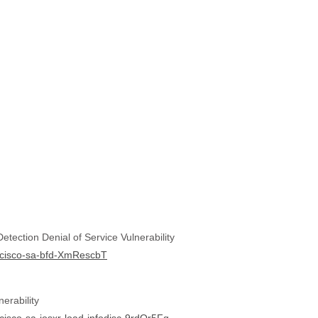
tection Denial of Service Vulnerability
ry/cisco-sa-bfd-XmRescbT
erability