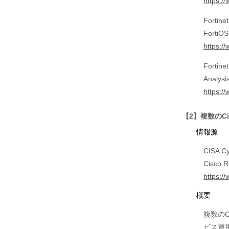
https:/
Fortinet
FortiOS 
https:/
Fortinet
Analysi
https://
【2】複数のC
情報源
CISA Cy
Cisco R
https:/
概要
複数の
ビス運