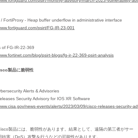
/www.fortiguard.com/psirt-monthly-advisory/march-2023-vulnerability-adv
/ FortiProxy - Heap buffer underflow in administrative interface
/www.fortiguard.com/psirt/FG-IR-23-001
s of FG-IR-22-369
www.fortinet.com/blog/psirt-blogs/fg-ir-22-369-psirt-analysis
isco製品に脆弱性
bersecurity Alerts & Advisories
eleases Security Advisory for IOS XR Software
/www.cisa.gov/news-events/alerts/2023/03/09/cisco-releases-security-ad
Cisco製品には、脆弱性があります。結果として、遠隔の第三者がサー

用妨害（DoS）攻撃を行うなどの可能性があります。
