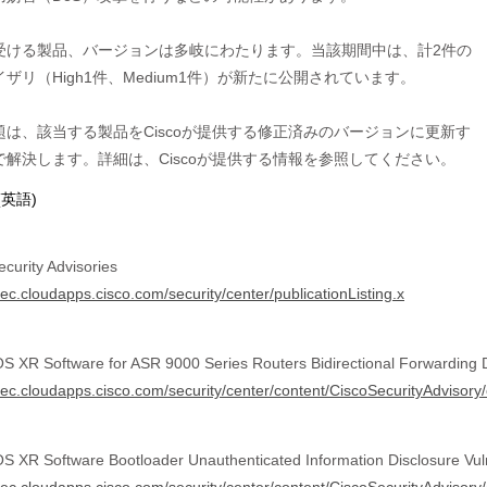
受ける製品、バージョンは多岐にわたります。当該期間中は、計2件の

ザリ（High1件、Medium1件）が新たに公開されています。

題は、該当する製品をCiscoが提供する修正済みのバージョンに更新す

(英語)
ecurity Advisories
sec.cloudapps.cisco.com/security/center/publicationListing.x
OS XR Software for ASR 9000 Series Routers Bidirectional Forwarding De
/sec.cloudapps.cisco.com/security/center/content/CiscoSecurityAdviso
OS XR Software Bootloader Unauthenticated Information Disclosure Vuln