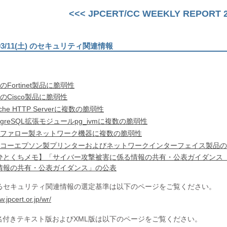
<<< JPCERT/CC WEEKLY REPORT 20
)〜03/11(土) のセキュリティ関連情報
Fortinet製品に脆弱性
のCisco製品に脆弱性
che HTTP Serverに複数の脆弱性
stgreSQL拡張モジュールpg_ivmに複数の脆弱性
ッファロー製ネットワーク機器に複数の脆弱性
コーエプソン製プリンターおよびネットワークインターフェイス製品のWeb
ひとくちメモ】「サイバー攻撃被害に係る情報の共有・公表ガイダンス
情報の共有・公表ガイダンス」の公表
るセキュリティ関連情報の選定基準は以下のページをご覧ください。
w.jpcert.or.jp/wr/
署名付きテキスト版およびXML版は以下のページをご覧ください。