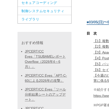
セキュアコーディング
制御システムセキュリティ
ライブラリ
■03/05(日
目 次
【1】複数の
おすすめ情報
【2】複数
JPCERT/CC
【3】Apa
Eyes「TSUBAMEレポート
【4】Po
Overflow（2026年4～6
【5】バ
月）」
【6】セイ
JPCERT/CC Eyes「APT-C-
【今週の
60による2026年の攻撃」
害に係る
JPCERT/CC Eyes「ツール
※紹介す
分析結果シートのアップデ
https://ww
ート」
※PGP
JPCERT/CC