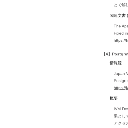
関連文書 
The Apa
Fixed i
https://
【4】Postg
情報源
Japan V
Post
https:/
概要
IVM 
果とし
アクセ