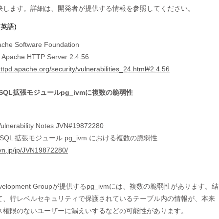
(英語)
che Software Foundation
n Apache HTTP Server 2.4.56
httpd.apache.org/security/vulnerabilities_24.html#2.4.56
reSQL拡張モジュールpg_ivmに複数の脆弱性
ulnerability Notes JVN#19872280
greSQL 拡張モジュール pg_ivm における複数の脆弱性
/jvn.jp/jp/JVN19872280/
Development Groupが提供するpg_ivmには、複数の脆弱性があります。結

て、行レベルセキュリティで保護されているテーブル内の情報が、本来

ス権限のないユーザーに漏えいするなどの可能性があります。
