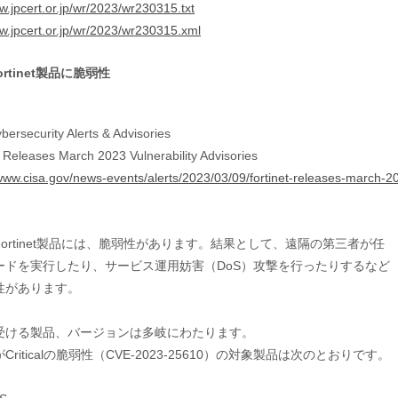
w.jpcert.or.jp/wr/2023/wr230315.txt
ww.jpcert.or.jp/wr/2023/wr230315.xml
rtinet製品に脆弱性
bersecurity Alerts & Advisories
t Releases March 2023 Vulnerability Advisories
/www.cisa.gov/news-events/alerts/2023/03/09/fortinet-releases-march-20
ortinet製品には、脆弱性があります。結果として、遠隔の第三者が任

ードを実行したり、サービス運用妨害（DoS）攻撃を行ったりするなど

性があります。

受ける製品、バージョンは多岐にわたります。

Criticalの脆弱性（CVE-2023-25610）の対象製品は次のとおりです。
