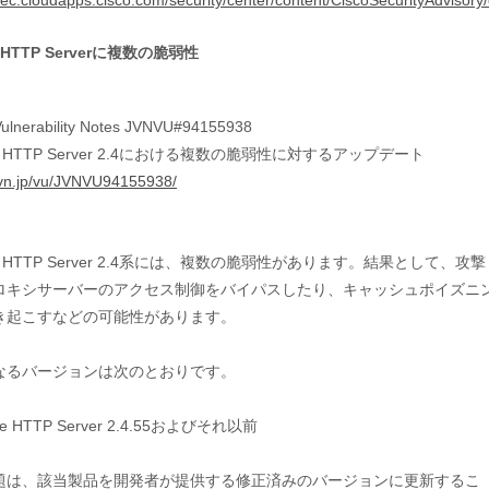
/sec.cloudapps.cisco.com/security/center/content/CiscoSecurityAdvisory
 HTTP Serverに複数の脆弱性
ulnerability Notes JVNVU#94155938
he HTTP Server 2.4における複数の脆弱性に対するアップデート
/jvn.jp/vu/JVNVU94155938/
he HTTP Server 2.4系には、複数の脆弱性があります。結果として、攻撃

ロキシサーバーのアクセス制御をバイパスしたり、キャッシュポイズニン
き起こすなどの可能性があります。

なるバージョンは次のとおりです。

he HTTP Server 2.4.55およびそれ以前

題は、該当製品を開発者が提供する修正済みのバージョンに更新するこ
