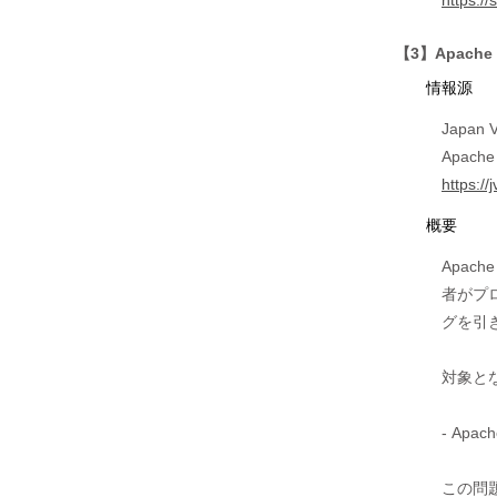
https:/
【3】Apache
情報源
Japan V
Apac
https:/
概要
Apac
者がプ
グを引
対象と
- Apac
この問