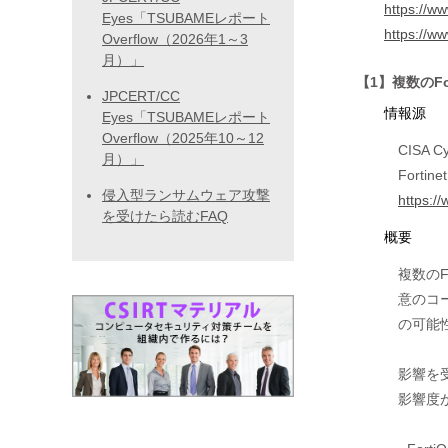
https://ww
Eyes「TSUBAMEレポート
https://w
Overflow（2026年1～3
月）」
【1】複数のFo
JPCERT/CC
情報源
Eyes「TSUBAMEレポート
Overflow（2025年10～12
CISA Cy
月）」
Fortine
侵入型ランサムウェア攻撃
https:/
を受けたら読むFAQ
概要
複数のF
意のコ
の可能
影響を
影響度が