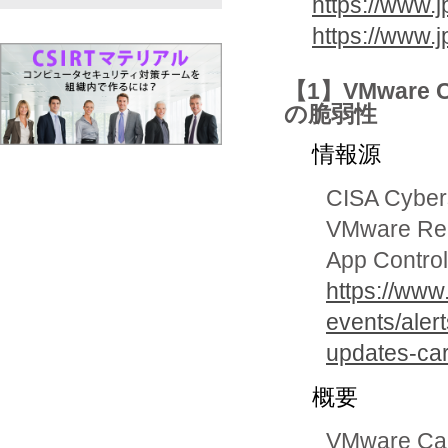
https://www.j
https://www.
【1】VMware 
の脆弱性
情報源
CISA Cybers
VMware Rel
App Control
https://www
events/aler
updates-car
概要
VMware C