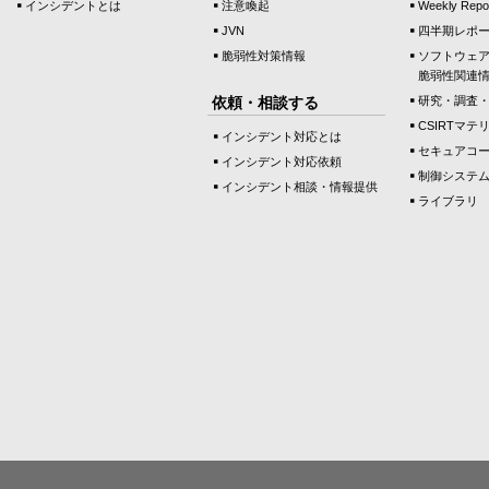
インシデントとは
注意喚起
Weekly Repo
JVN
四半期レポ
脆弱性対策情報
ソフトウェ
脆弱性関連
依頼・相談する
研究・調査
CSIRTマテ
インシデント対応とは
セキュアコ
インシデント対応依頼
制御システ
インシデント相談・情報提供
ライブラリ