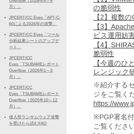
Overflow（2026年4～6
の脆弱性
月）」
【2】複数のC
JPCERT/CC Eyes「APT-C-
60による2026年の攻撃」
【3】Apache
ビス運用妨害
JPCERT/CC Eyes「ツール
分析結果シートのアップデ
【4】SHI
ート」
脆弱性
JPCERT/CC
【今週のひ
Eyes「TSUBAMEレポート
レンジック
Overflow（2026年1～3
月）」
※紹介する
JPCERT/CC
ジをご覧く
Eyes「TSUBAMEレポート
Overflow（2025年10～12
https://www.jp
月）」
※PGP署名
侵入型ランサムウェア攻撃
を受けたら読むFAQ
ご覧くださ