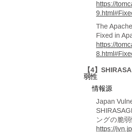
https://tomc
9.html#Fix
The Apache
Fixed in Ap
https://tomc
8.html#Fix
【4】SHIR
弱性
情報源
Japan Vuln
SHIRAS
ングの脆弱
https://jvn