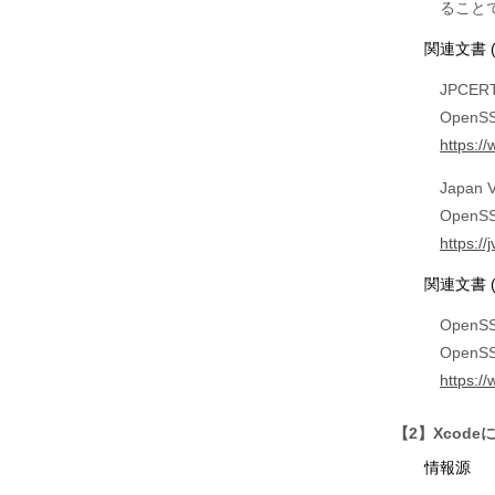
関連文書 
JPCER
OpenS
https:/
Japan V
Open
https:/
関連文書 
OpenSS
OpenSSL
https:/
【2】Xcod
情報源