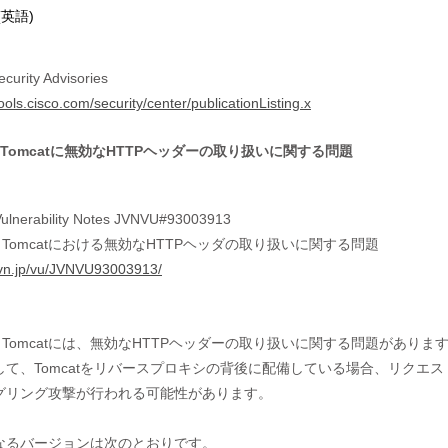
(英語)
ecurity Advisories
tools.cisco.com/security/center/publicationListing.x
e Tomcatに無効なHTTPヘッダーの取り扱いに関する問題
ulnerability Notes JVNVU#93003913
he Tomcatにおける無効なHTTPヘッダの取り扱いに関する問題
/jvn.jp/vu/JVNVU93003913/
he Tomcatには、無効なHTTPヘッダーの取り扱いに関する問題があります
して、Tomcatをリバースプロキシの背後に配備している場合、リクエス

グリング攻撃が行われる可能性があります。

なるバージョンは次のとおりです。
