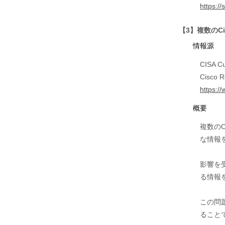
https:/
【3】複数のC
情報源
CISA Cur
Cisco R
https:/
概要
複数の
な情報
影響を
る情報
この問