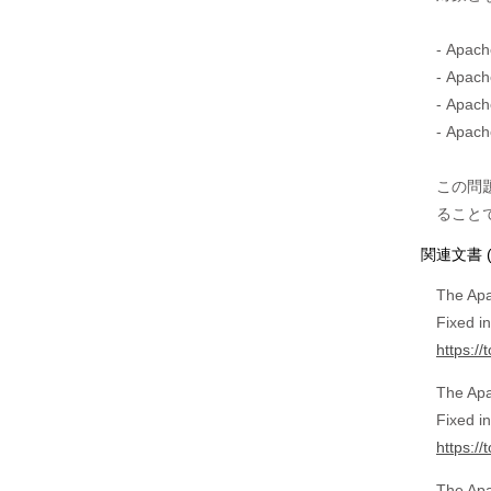
- Apa
- Apa
- Apa
- Apa
この問
関連文書 
The Apa
Fixed i
https:/
The Apa
Fixed i
https:/
The Apa