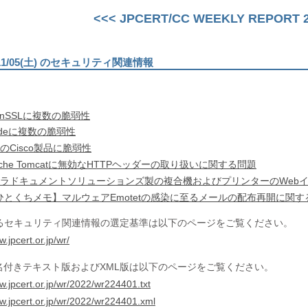
<<< JPCERT/CC WEEKLY REPORT 20
)〜11/05(土) のセキュリティ関連情報
enSSLに複数の脆弱性
odeに複数の脆弱性
のCisco製品に脆弱性
ache Tomcatに無効なHTTPヘッダーの取り扱いに関する問題
セラドキュメントソリューションズ製の複合機およびプリンターのWeb
ひとくちメモ】マルウェアEmotetの感染に至るメールの配布再開に関す
るセキュリティ関連情報の選定基準は以下のページをご覧ください。
w.jpcert.or.jp/wr/
署名付きテキスト版およびXML版は以下のページをご覧ください。
w.jpcert.or.jp/wr/2022/wr224401.txt
ww.jpcert.or.jp/wr/2022/wr224401.xml