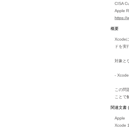
CISA Cur
Apple R
https:/
概要
Xco
ドを実
対象と
- Xco
この問
関連文書 
Apple
Xcod