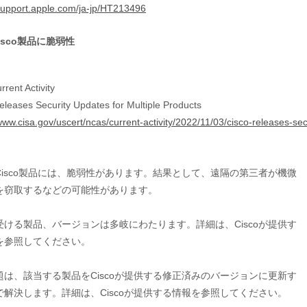
/support.apple.com/ja-jp/HT213496
isco製品に脆弱性
rent Activity
eleases Security Updates for Multiple Products
/www.cisa.gov/uscert/ncas/current-activity/2022/11/03/cisco-releases-se
Cisco製品には、脆弱性があります。結果として、遠隔の第三者が機微

を窃取するなどの可能性があります。

受ける製品、バージョンは多岐にわたります。詳細は、Ciscoが提供す

を参照してください。

題は、該当する製品をCiscoが提供する修正済みのバージョンに更新す
