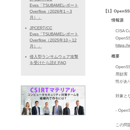
Eyes「TSUBAMEレポート
【1】Open
Overflow（2026年1～3
月）」
情報源
JPCERT/CC
CISA Cur
Eyes「TSUBAMEレポート
OpenSSL
Overflow（2025年10～12
https:/
月）」
概要
侵入型ランサムウェア攻撃
を受けたら読むFAQ
Ope
用妨害
性があり
対象と
- Open
この問