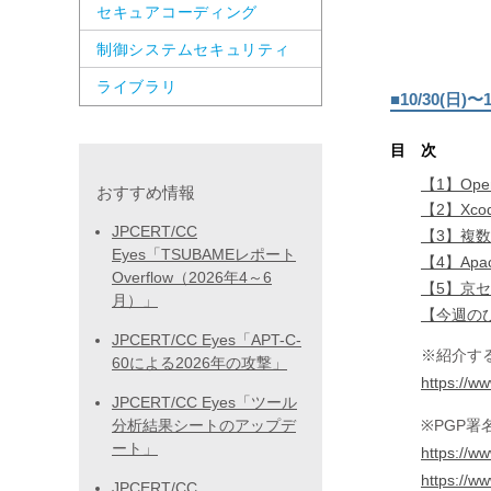
セキュアコーディング
制御システムセキュリティ
ライブラリ
■10/30(日
目 次
【1】Op
おすすめ情報
【2】Xc
JPCERT/CC
【3】複数
Eyes「TSUBAMEレポート
【4】Ap
Overflow（2026年4～6
【5】京
月）」
【今週の
JPCERT/CC Eyes「APT-C-
※紹介す
60による2026年の攻撃」
https://ww
JPCERT/CC Eyes「ツール
※PGP
分析結果シートのアップデ
ート」
https://ww
https://w
JPCERT/CC