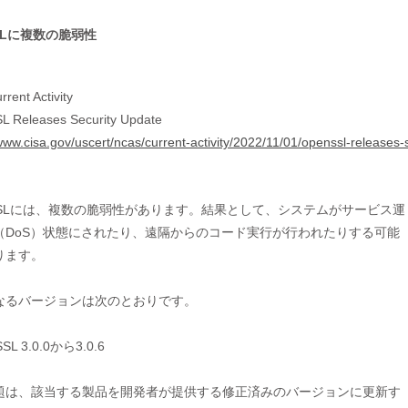
SSLに複数の脆弱性
rent Activity
 Releases Security Update
/www.cisa.gov/uscert/ncas/current-activity/2022/11/01/openssl-releases-
nSSLには、複数の脆弱性があります。結果として、システムがサービス運

（DoS）状態にされたり、遠隔からのコード実行が行われたりする可能

ます。

なるバージョンは次のとおりです。

SSL 3.0.0から3.0.6

題は、該当する製品を開発者が提供する修正済みのバージョンに更新す
