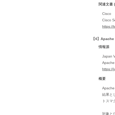
関連文書 
Cisco
Cisco S
https://
【4】Apach
情報源
Japan V
Apac
https:/
概要
Apac
結果と
トスマ
対象と