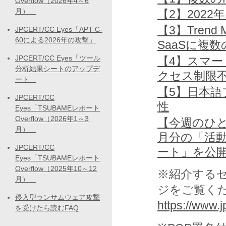
Overflow（2026年4～6
月）」
【2】2022年10
【3】Trend M
JPCERT/CC Eyes「APT-C-
60による2026年の攻撃」
SaaSに複
JPCERT/CC Eyes「ツール
【4】スマー
分析結果シートのアップデ
クセス制限
ート」
【5】日本
JPCERT/CC
性
Eyes「TSUBAMEレポート
Overflow（2026年1～3
【今週のひとく
月）」
月分の「活
JPCERT/CC
ート」を公
Eyes「TSUBAMEレポート
Overflow（2025年10～12
※紹介する
月）」
ジをご覧く
侵入型ランサムウェア攻撃
https://www.jp
を受けたら読むFAQ