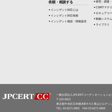
依頼・相談する
研究・調査
CSIRTマテ
インシデント対応とは
セキュアコ
インシデント対応依頼
制御システ
インシデント相談・情報提供
ライブラリ
一般社団法人JPCERTコーディネーションセ
〒103-0023
東京都中央区日本橋本町4-4-2 東山ビルディ
TEL: 03-6271-8901 FAX 03-6271-8908