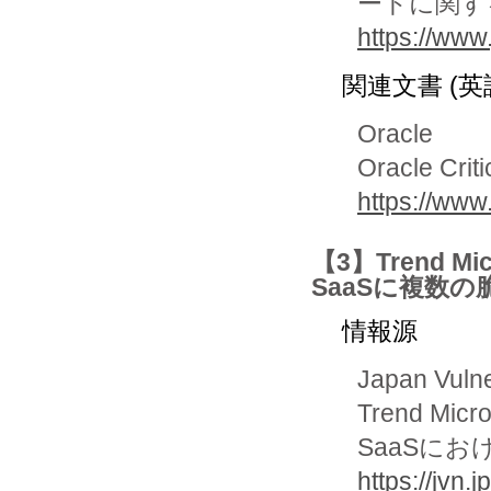
ートに関す
https://www.
関連文書 (英
Oracle
Oracle Crit
https://www
【3】Trend Mic
SaaSに複数の
情報源
Japan Vuln
Trend Mic
SaaSに
https://jvn