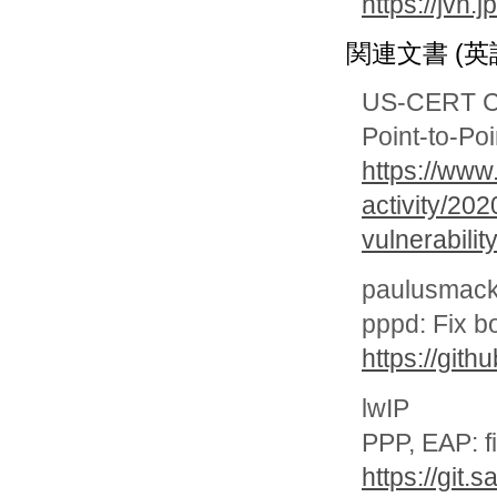
https://jvn
関連文書 (英
US-CERT Cur
Point-to-Po
https://www
activity/20
vulnerabilit
paulusmack
pppd: Fix 
https://gi
lwIP
PPP, EAP: f
https://git.