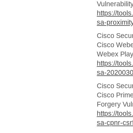
Vulnerabilit
https://too
sa-proximit
Cisco Secur
Cisco Webe
Webex Playe
https://too
sa-2020030
Cisco Secur
Cisco Prime
Forgery Vuln
https://too
sa-cpnr-cs