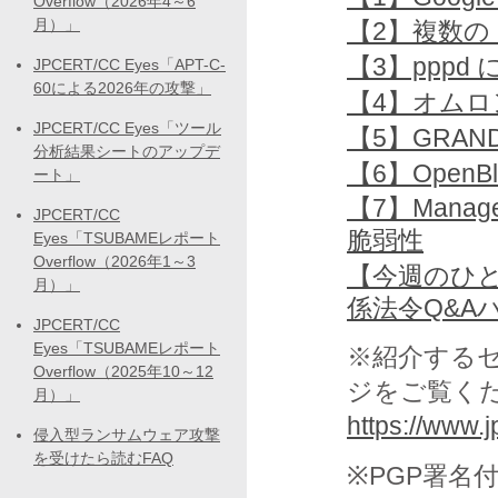
Overflow（2026年4～6
月）」
【2】複数の 
【3】ppp
JPCERT/CC Eyes「APT-C-
60による2026年の攻撃」
【4】オムロ
JPCERT/CC Eyes「ツール
【5】GRA
分析結果シートのアップデ
【6】OpenB
ート」
【7】Manage
JPCERT/CC
脆弱性
Eyes「TSUBAMEレポート
Overflow（2026年1～3
【今週のひと
月）」
係法令Q&A
JPCERT/CC
Eyes「TSUBAMEレポート
※紹介する
Overflow（2025年10～12
ジをご覧く
月）」
https://www.jp
侵入型ランサムウェア攻撃
を受けたら読むFAQ
※PGP署名