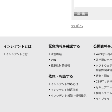
<< 前へ
インシデントとは
緊急情報を確認する
公開資料を
インシデントとは
注意喚起
Weekly Repo
JVN
四半期レポ
脆弱性対策情報
ソフトウェ
脆弱性関連
依頼・相談する
研究・調査
CSIRTマテ
インシデント対応とは
セキュアコ
インシデント対応依頼
制御システ
インシデント相談・情報提供
ライブラリ