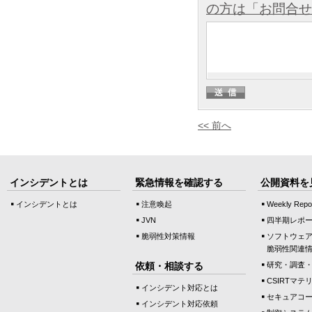
の方は「お問合せ
<< 前へ
インシデントとは
緊急情報を確認する
公開資料を
インシデントとは
注意喚起
Weekly Repo
JVN
四半期レポ
脆弱性対策情報
ソフトウェ
脆弱性関連
依頼・相談する
研究・調査
CSIRTマテ
インシデント対応とは
セキュアコ
インシデント対応依頼