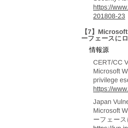
https://www
201808-23
【7】Micros
ーフェースに
情報源
CERT/CC Vu
Microsoft W
privilege es
https://www
Japan Vuln
Microso
ーフェース