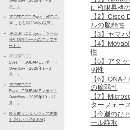
Overflow（2026年4～6
に権限昇格
月）」
【2】Cisco 
JPCERT/CC Eyes「APT-C-
60による2026年の攻撃」
ルの脆弱性
【3】ヤマ
JPCERT/CC Eyes「ツール
分析結果シートのアップデ
【4】Mova
ート」
性
JPCERT/CC
【5】アタ
Eyes「TSUBAMEレポート
弱性
Overflow（2026年1～3
月）」
【6】QNAP
JPCERT/CC
の脆弱性
Eyes「TSUBAMEレポート
【7】Micro
Overflow（2025年10～12
月）」
ターフェー
【今週のひ
侵入型ランサムウェア攻撃
を受けたら読むFAQ
ール詐欺