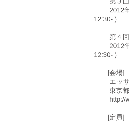
         第３回「入出力(File, Stream)と例外時の動作」

         2012年11月11日（日）　13:00 - 16:00 ( 受付開始
12:30- )

         第４回「メソッドとセキュリティ」

         2012年12月16日（日）　13:00 - 16:00 ( 受付開始
12:30- )

        [会場]

         エッサム神田ホール　401

         東京都千代田区神田鍛冶町3-2-2

         http://www.essam.co.jp/hall/access/index.html

        [定員]　55名/回
