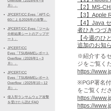
Overflow（2026年4～6
月）」
【2】MS-C
【3】Apple 
JPCERT/CC Eyes「APT-C-
60による2026年の攻撃」
【4】Jav
JPCERT/CC Eyes「ツール
者ひきつづ
分析結果シートのアップデ
【今週のひとく
ート」
追加のお知
JPCERT/CC
Eyes「TSUBAMEレポート
※紹介する
Overflow（2026年1～3
ジをご覧く
月）」
https://www.jp
JPCERT/CC
Eyes「TSUBAMEレポート
※PGP署名
Overflow（2025年10～12
月）」
をご覧くだ
https://www.j
侵入型ランサムウェア攻撃
を受けたら読むFAQ
https://www.