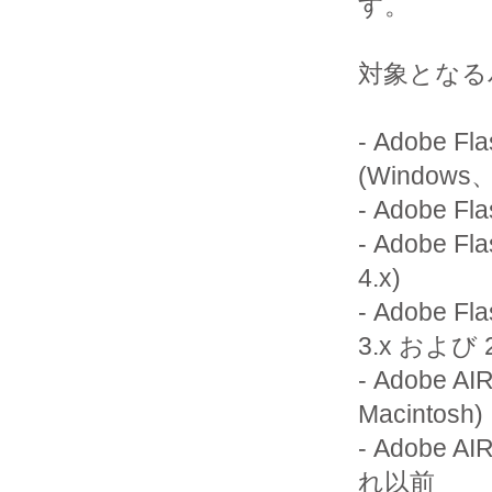
す。

対象となる
- Adobe F
(Windows、M
- Adobe Fl
- Adobe Fl
4.x)

- Adobe Fl
3.x および 2.
- Adobe 
Macintosh)

- Adobe A
れ以前
