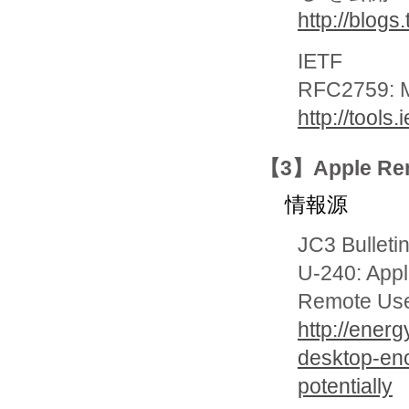
http://blog
IETF
RFC2759: M
http://tools.
【3】Apple Re
情報源
JC3 Bulleti
U-240: Appl
Remote User
http://energ
desktop-enc
potentially