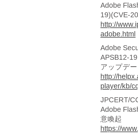
Adobe Fl
19)(CVE-2
http://www.i
adobe.html
Adobe Secur
APSB12-1
アップデー
http://helpx
player/kb/
JPCERT/CC 
Adobe Fl
意喚起
https://www.