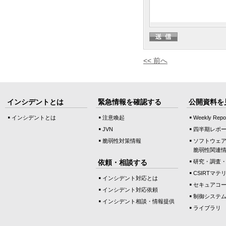
<< 前へ
インシデントとは
緊急情報を確認する
公開資料を
インシデントとは
注意喚起
Weekly Repo
JVN
四半期レポ
脆弱性対策情報
ソフトウェ
脆弱性関連
依頼・相談する
研究・調査
CSIRTマテ
インシデント対応とは
セキュアコ
インシデント対応依頼
制御システ
インシデント相談・情報提供
ライブラリ