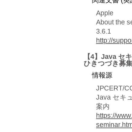
Apple
About the s
3.6.1
http://supp
【4】Java 
ひきつづき募
情報源
JPCERT/C
Java セ
案内
https://www
seminar.htm