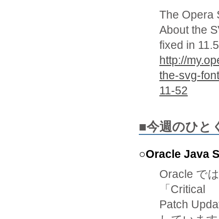
The Opera 
About the S
fixed in 11.
http://my.o
the-svg-font
11-52
■今週のひと
○Oracle Java S
Oracl
「Critical

Patch 