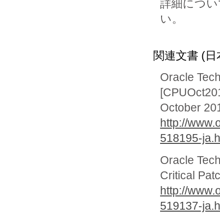
詳細について
い。

関連文書 (日
Oracle Tec
[CPUOct2011
October 20
http://www.
518195-ja.h
Oracle Tec
Critical Pa
http://www.
519137-ja.h