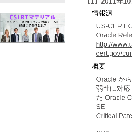
【1】2011年10月 
情報源
US-CERT Cur
Oracle Rele
http://www.
cert.gov/cu
概要
Oracl
弱性に対応し
た Oracle C
SE

Critical 