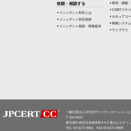
依頼・相談する
研究・調査
CSIRTマテ
インシデント対応とは
セキュアコ
インシデント対応依頼
制御システ
インシデント相談・情報提供
ライブラリ
一般社団法人JPCERTコーディネーションセ
〒103-0023
東京都中央区日本橋本町4-4-2 東山ビルディ
TEL: 03-6271-8901 FAX 03-6271-8908