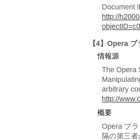
Document 
http://h20
objectID=c
【4】Opera
情報源
The Opera 
Manipulatin
arbitrary co
http://www.
概要
Opera
隔の第三者が