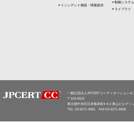
制御システ
インシデント相談・情報提供
ライブラリ
一般社団法人JPCERTコーディネーションセ
〒103-0023
東京都中央区日本橋本町4-4-2 東山ビルディ
TEL: 03-6271-8901 FAX 03-6271-8908