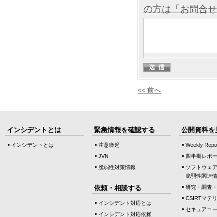
の方は「お問合せ
<< 前へ
インシデントとは
緊急情報を確認する
公開資料を
インシデントとは
注意喚起
Weekly Repo
JVN
四半期レポ
脆弱性対策情報
ソフトウェ
脆弱性関連
依頼・相談する
研究・調査
CSIRTマテ
インシデント対応とは
セキュアコ
インシデント対応依頼