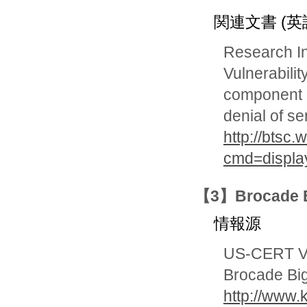
関連文書 (英
Research In
Vulnerabilit
component c
denial of se
http://btsc
cmd=displ
【3】Brocade
情報源
US-CERT Vu
Brocade Big
http://www.