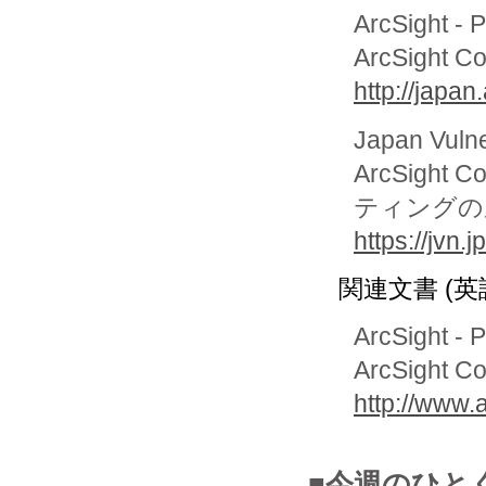
ArcSight - 
ArcSight 
http://japa
Japan Vuln
ArcSight
ティングの
https://jvn
関連文書 (英
ArcSight - 
ArcSight Co
http://www.
■今週のひと