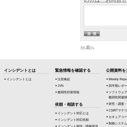
<< 前へ
インシデントとは
緊急情報を確認する
公開資料を
インシデントとは
注意喚起
Weekly Repo
JVN
四半期レポ
脆弱性対策情報
ソフトウェ
脆弱性関連
依頼・相談する
研究・調査
CSIRTマテ
インシデント対応とは
セキュアコ
インシデント対応依頼
制御システ
インシデント相談・情報提供