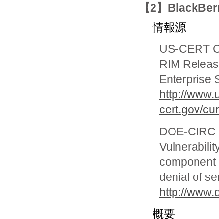
【2】BlackBerr
情報源
US-CERT Cur
RIM Release
Enterprise 
http://www.
cert.gov/cu
DOE-CIRC Te
Vulnerabilit
component c
denial of se
http://www.
概要