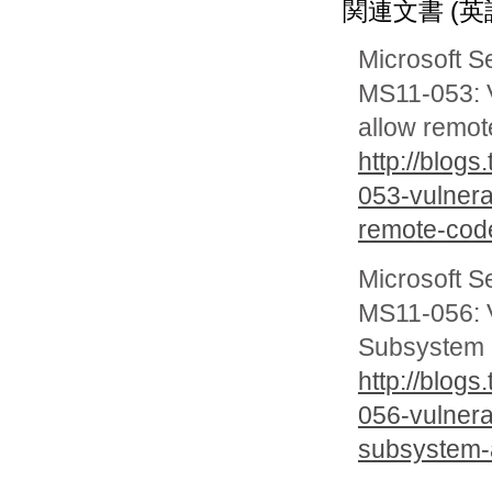
関連文書 (英
Microsoft S
MS11-053: V
allow remot
http://blog
053-vulnerab
remote-cod
Microsoft S
MS11-056: V
Subsystem 
http://blog
056-vulnerab
subsystem-