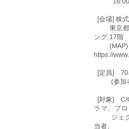
           16:00 - 18:15 書式指定文字列 - 演習

  [会場] 株式会社インターネットイニシアティブ大会議室1

         東京都千代田区神田神保町1-105 神保町三井ビルディ
ング 17階

         (MAP) 
https://www.
  [定員]　70名／回

          (参加者多数の場合はお申し込み先着順となります)

  [対象]　C/C++言語でのソフトウェア開発に携わるプログ
ラマ、プロ

          ジェクトマネージャ、コードレビュアー、品質管理担
当者、
