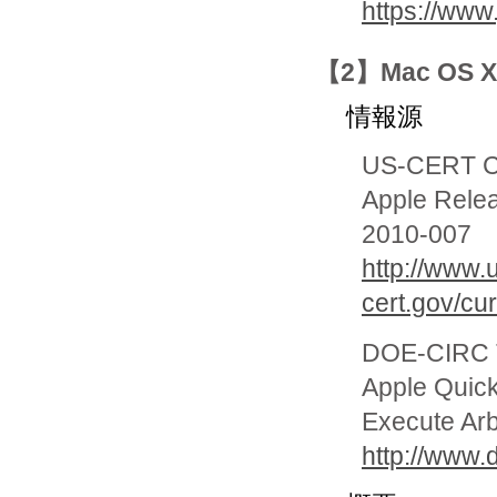
https://www
【2】Mac OS
情報源
US-CERT Cur
Apple Rele
2010-007
http://www.
cert.gov/cu
DOE-CIRC Te
Apple Quick
Execute Arb
http://www.