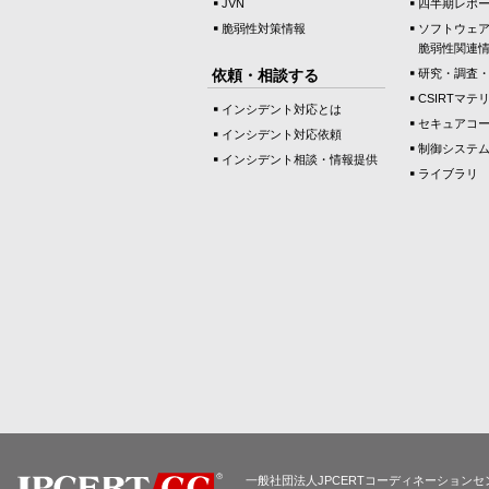
JVN
四半期レポ
脆弱性対策情報
ソフトウェ
脆弱性関連
依頼・相談する
研究・調査
CSIRTマテ
インシデント対応とは
セキュアコ
インシデント対応依頼
制御システ
インシデント相談・情報提供
ライブラリ
一般社団法人JPCERTコーディネーションセ