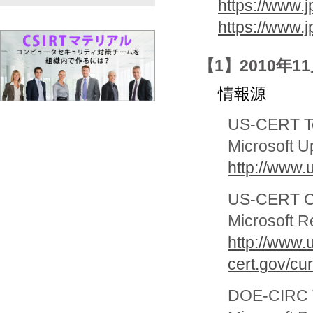
https://www.j
https://www.
【1】2010年1
情報源
US-CERT Te
Microsoft Up
http://www.
US-CERT Cur
Microsoft R
http://www.
cert.gov/cu
DOE-CIRC Te