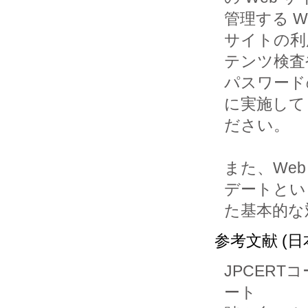
管理する We
サイトの利
テンツ検査や
パスワード
に実施してく
ださい。

また、We
デートとい
た基本的な
参考文献 (日
JPCER
ート