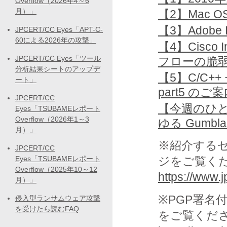
Overflow（2026年4～6
月）」
【2】Mac 
【3】Adobe 
JPCERT/CC Eyes「APT-C-
60による2026年の攻撃」
【4】Cisco 
JPCERT/CC Eyes「ツール
フローの脆
分析結果シートのアップデ
【5】C/C+
ート」
part5 のご
JPCERT/CC
【今週のひと
Eyes「TSUBAMEレポート
Overflow（2026年1～3
ゆる Gumb
月）」
※紹介する
JPCERT/CC
ジをご覧く
Eyes「TSUBAMEレポート
Overflow（2025年10～12
https://www.jp
月）」
※PGP署名
侵入型ランサムウェア攻撃
を受けたら読むFAQ
をご覧くだ