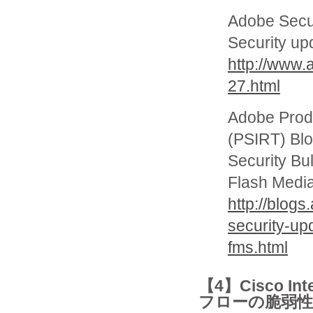
Adobe Secur
Security up
http://www.
27.html
Adobe Prod
(PSIRT) Bl
Security Bul
Flash Medi
http://blogs
security-up
fms.html
【4】Cisco In
フローの脆弱性