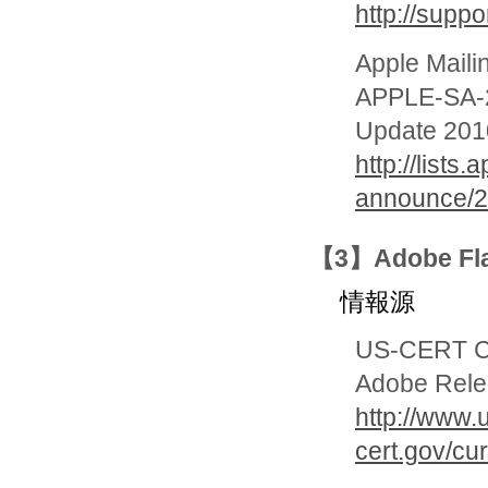
http://sup
Apple Mailin
APPLE-SA-2
Update 201
http://lists
announce/2
【3】Adobe Fl
情報源
US-CERT Cur
Adobe Relea
http://www.
cert.gov/cu