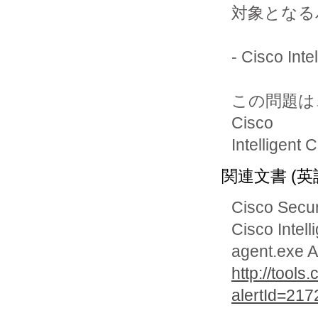
対象となる
- Cisco I
この問題は、
Cisco 

Intellig
関連文書 (英
Cisco Securi
Cisco Intel
agent.exe A
http://tools
alertId=217