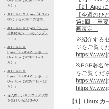
Overflow（2026年4～6
月）」
【2】Aip
【今週のひ
JPCERT/CC Eyes「APT-C-
60による2026年の攻撃」
第9回 「重
画策定」
JPCERT/CC Eyes「ツール
分析結果シートのアップデ
ート」
※紹介する
ジをご覧く
JPCERT/CC
Eyes「TSUBAMEレポート
https://www.jp
Overflow（2026年1～3
月）」
※PGP署名
JPCERT/CC
をご覧くだ
Eyes「TSUBAMEレポート
https://www.j
Overflow（2025年10～12
月）」
https://www.
侵入型ランサムウェア攻撃
を受けたら読むFAQ
【1】Linux