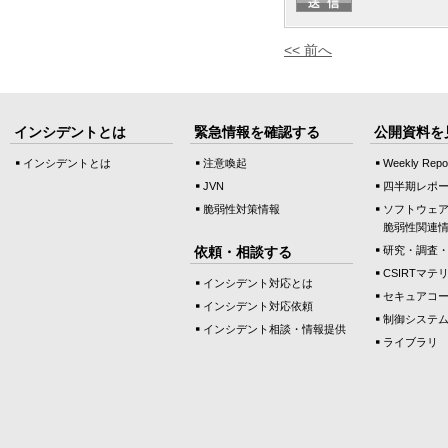
<< 前へ
インシデントとは
緊急情報を確認する
公開資料を
インシデントとは
注意喚起
Weekly Repo
JVN
四半期レポ
脆弱性対策情報
ソフトウェ
脆弱性関連
依頼・相談する
研究・調査
CSIRTマテ
インシデント対応とは
セキュアコ
インシデント対応依頼
制御システ
インシデント相談・情報提供
ライブラリ