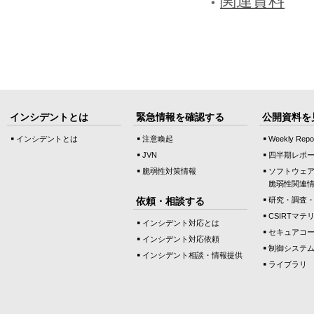
関連資料
インシデントとは
緊急情報を確認する
公開資料を
インシデントとは
注意喚起
Weekly Repo
JVN
四半期レポ
脆弱性対策情報
ソフトウェ
脆弱性関連
依頼・相談する
研究・調査
CSIRTマテ
インシデント対応とは
セキュアコ
インシデント対応依頼
制御システ
インシデント相談・情報提供
ライブラリ