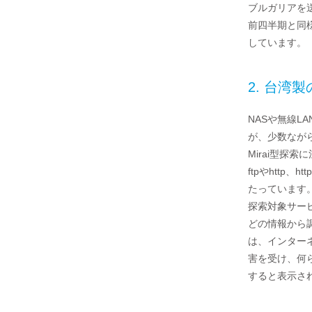
ブルガリアを
前四半期と同様で
しています。
2. 台湾
NASや無線L
が、少数ながら
Mirai型探
ftpやhttp、
たっています
探索対象サービ
どの情報から
は、インター
害を受け、何
すると表示され