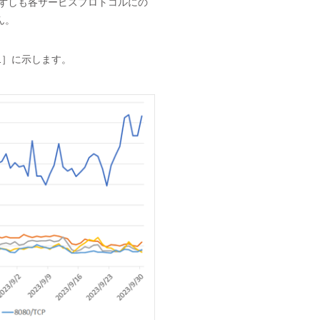
必ずしも各サービスプロトコルにの
ん。
1］に示します。