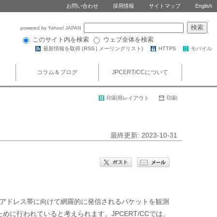
お問い合わせ
採用情報
サイトマップ
English
powered by Yahoo! JAPAN
このサイト内を検索
ウェブ全体を検索
最新情報を取得 (
RSS
|
メーリングリスト
)
HTTPS
モバイル
コラム＆ブログ
JPCERT/CCについて
印刷用レイアウト
印刷
）
最終更新: 2023-10-31
IPアドレス帯に向けて網羅的に発信されるパケットを観測
に行われていると考えられます。JPCERT/CCでは、