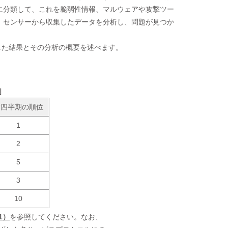
に分類して、これを脆弱性情報、マルウェアや攻撃ツー
。センサーから収集したデータを分析し、問題が見つか
した結果とその分析の概要を述べます。
］
前四半期の順位
1
2
5
3
10
1）
を参照してください。なお、