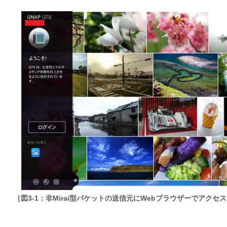
［図3-1：非Mirai型パケットの送信元にWebブラウザーでアク