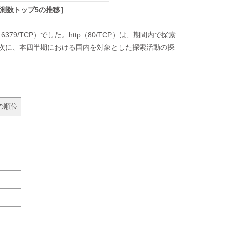
観測数トップ5の推移］
379/TCP）でした。http（80/TCP）は、期間内で探索
。 次に、本四半期における国内を対象とした探索活動の探
の順位