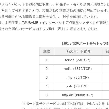
測されたパケットを継続的に収集し、宛先ポート番号や送信元地域ごと
と対比して分析することで、攻撃活動や準備活動の捕捉に努めています
きる可能性がある関係者に情報を提供し、対処を依頼しています。
は、本四半期にTSUBAME（インターネット定点観測システム）が観測
索された国内のサービスのトップ5は［表1］に示すとおりでした。
［表1：宛先ポート番号トップ5
順位
宛先ポート番号
1
telnet（23/TCP）
2
redis（6379/TCP）
3
http（80/TCP）
4
ssh（22/TCP）
5
http-alt（8080/TCP）
※ポート番号とサービスの対応の詳細は、IANAの文書
（