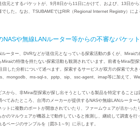
送信元とするパケットが、9月8日から11日にかけて、および、13日か
した。なお、TSUBAMEではRIR（Regional Internet Regis
製のNASや無線LANルーター等からの不審なパケッ
ANルーター、DVRなどが送信元となっている探索活動の多くが、Mira
Miraiの特徴を持たない探索活動も観測されています。前者をMirai型
索に注目した分析について述べます。探索するサービスが双方の探索で大き
https、mongodb、ms-sql-s、pptp、sip、ssc-agent、imap等
。
スから、非Mirai型探索が探し出そうとしている製品を特定することは困難
調べてみたところ、台湾のメーカーが提供するNASや無線LANルータ
ネットに複数のポートが開放されていたり、ファームウェアが古かった
らかのマルウェアが機器上で動作していると推測し、継続して調査を行っ
るページのサンプルを［図3-1～9］に示します。