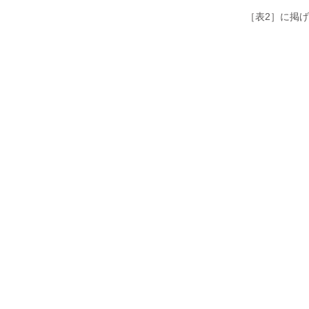
［表2］に掲