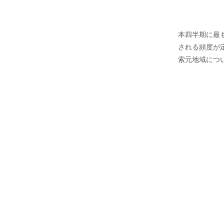
本四半期に最も頻
される頻度が定
索元地域につ