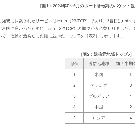
［図1：2023年7～9月のポート番号宛のパケット
繁に探索されたサービスはtelnet（23/TCP）であり、2番目はredis（6
常的に高かったために、ssh（22/TCP）と順位が入れ替わりました
いて、活動が活発だった順に並べたトップ5を［表2］に示します。
［表2：送信元地域トップ5］
順位
送信元地域
前四半期
1
米国
1
2
オランダ
3
3
ブルガリア
4
4
中国
2
5
ロシア
4