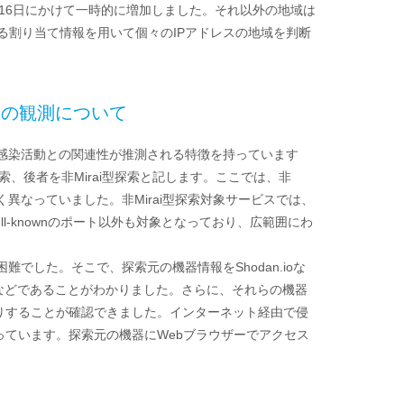
ら16日にかけて一時的に増加しました。それ以外の地域は
try）による割り当て情報を用いて個々のIPアドレスの地域を判断
トの観測について
iの感染活動との関連性が推測される特徴を持っています
探索、後者を非Mirai型探索と記します。ここでは、非
く異なっていました。非Mirai型探索対象サービスでは、
に加えて、Well-knownのポート以外も対象となっており、広範囲にわ
でした。そこで、探索元の機器情報をShodan.ioな
ーなどであることがわかりました。さらに、それらの機器
りすることが確認できました。インターネット経由で侵
ています。探索元の機器にWebブラウザーでアクセス