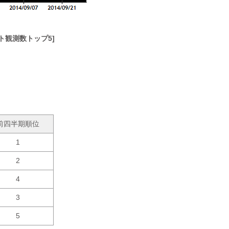
ット観測数トップ5]
前四半期順位
1
2
4
3
5