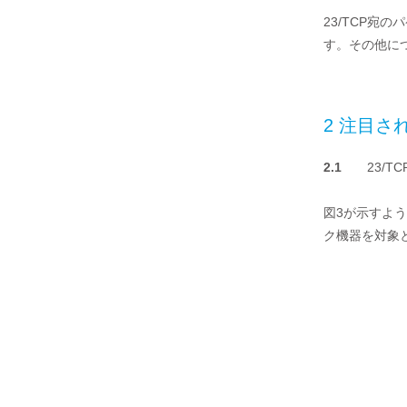
23/TCP宛
す。その他に
2 注目さ
2.1
23/TC
図3が示すよう
ク機器を対象