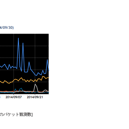
。
とのパケット観測数]