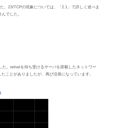
。23/TCPの現象については、「2.1」で詳しく述べま
せんでした。
た。telnetを待ち受けるサーバを搭載したネットワー
介したことがありましたが、再び活発になっています。