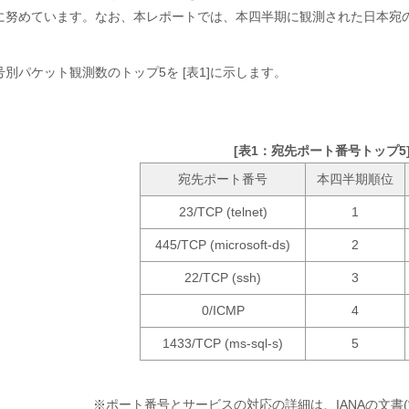
に努めています。なお、本レポートでは、本四半期に観測された日本宛
別パケット観測数のトップ5を [表1]に示します。
[表1：宛先ポート番号トップ5
宛先ポート番号
本四半期順位
23/TCP (telnet)
1
445/TCP (microsoft-ds)
2
22/TCP (ssh)
3
0/ICMP
4
1433/TCP (ms-sql-s)
5
※ポート番号とサービスの対応の詳細は、IANAの文書(