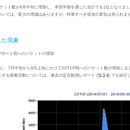
のパケット数が8月中旬に増加し、本四半期を通じた合計でも1位となりました
ついては、多少の増減はありますが、特筆すべき状況の変化は見られま
れた現象
Pポート宛へのパケットの増加
に、7月中旬から9月上旬にかけて23/TCP宛へのパケット数が増加しまし
とする探索活動については、過去の定点観測レポート (
*2
,
3
,
4
) でも紹