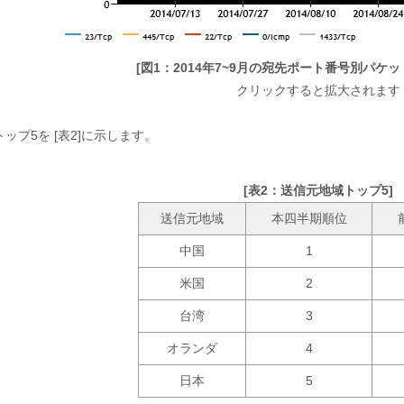
[図1：2014年7~9月の宛先ポート番号別パケ
クリックすると拡大されます
ップ5を [表2]に示します。
[表2：送信元地域トップ5]
送信元地域
本四半期順位
中国
1
米国
2
台湾
3
オランダ
4
日本
5