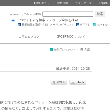
お問い合わせ
採用情報
サイトマップ
English
powered by Yahoo! JAPAN
このサイト内を検索
ウェブ全体を検索
最新情報を取得 (
RSS
|
メーリングリスト
)
HTTPS
モバイル
コラム＆ブログ
JPCERT/CCについて
印刷用レイアウト
印刷
最終更新: 2014-10-28
定多数に向けて発信されるパケットを継続的に収集し、宛先
ルの情報などと対比して分析することで、攻撃活動や準