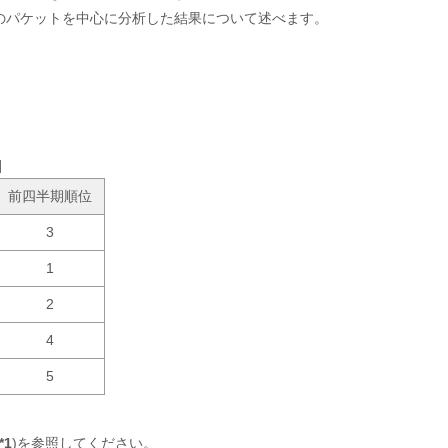
のパケットを中心に分析した結果について述べます。
]
前四半期順位
3
1
2
4
5
*1
)を参照してください。