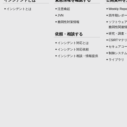
インシデントとは
注意喚起
Weekly Repo
JVN
四半期レポ
脆弱性対策情報
ソフトウェ
脆弱性関連
依頼・相談する
研究・調査
CSIRTマテ
インシデント対応とは
セキュアコ
インシデント対応依頼
制御システ
インシデント相談・情報提供
ライブラリ