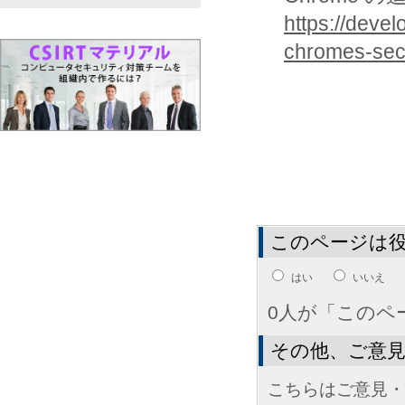
https://deve
chromes-secu
このページは
はい
いいえ
0人が「このペ
その他、ご意
こちらはご意見・