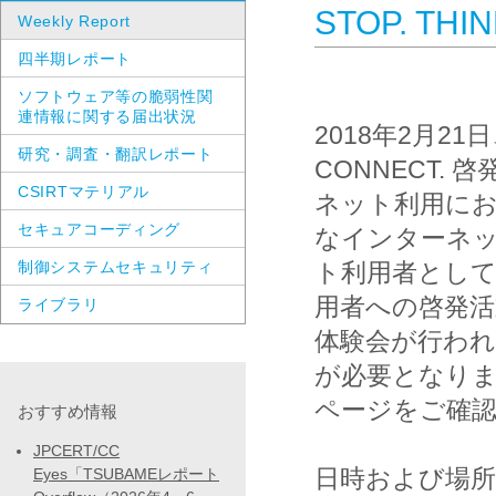
STOP. TH
Weekly Report
四半期レポート
ソフトウェア等の脆弱性関
連情報に関する届出状況
2018年2月21
研究・調査・翻訳レポート
CONNECT
CSIRTマテリアル
ネット利用に
セキュアコーディング
なインターネ
制御システムセキュリティ
ト利用者とし
用者への啓発
ライブラリ
体験会が行われ
が必要となりま
ページをご確認
おすすめ情報
JPCERT/CC
日時および場所:
Eyes「TSUBAMEレポート