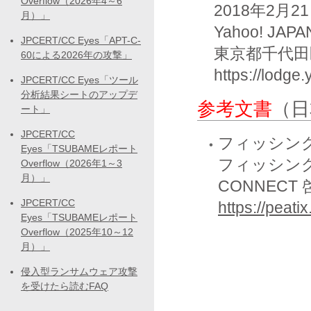
Overflow（2026年4～6
    2018年2月21日 (水) 19:00 - 21:00 (受付開始 18:30)

月）」
    Yahoo! JAPANコワーキングスペース「LODGE」 

JPCERT/CC Eyes「APT-C-
    東京都千代田区紀尾井町1-3 17F

60による2026年の攻撃」
    https://lo
JPCERT/CC Eyes「ツール
分析結果シートのアップデ
参考文書
（日
ート」
JPCERT/CC
フィッシン
Eyes「TSUBAMEレポート
フィッシング対
Overflow（2026年1～3
月）」
CONNECT
JPCERT/CC
https://peat
Eyes「TSUBAMEレポート
Overflow（2025年10～12
月）」
侵入型ランサムウェア攻撃
を受けたら読むFAQ