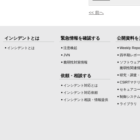
<< 前へ
インシデントとは
緊急情報を確認する
公開資料を
インシデントとは
注意喚起
Weekly Repo
JVN
四半期レポ
脆弱性対策情報
ソフトウェ
脆弱性関連
依頼・相談する
研究・調査
CSIRTマテ
インシデント対応とは
セキュアコ
インシデント対応依頼
制御システ
インシデント相談・情報提供
ライブラリ