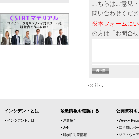
こちらはご意見・
問い合わせくださ
※本フォームに
の方は「お問合せ
<< 前へ
インシデントとは
緊急情報を確認する
公開資料を
インシデントとは
注意喚起
Weekly Repo
JVN
四半期レポ
脆弱性対策情報
ソフトウェ