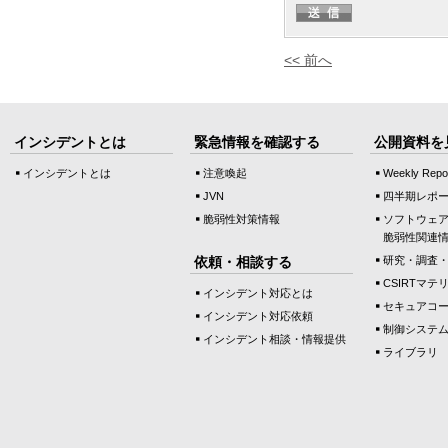
<< 前へ
インシデントとは
緊急情報を確認する
公開資料を
インシデントとは
注意喚起
Weekly Repo
JVN
四半期レポ
脆弱性対策情報
ソフトウェ
脆弱性関連
依頼・相談する
研究・調査
CSIRTマテ
インシデント対応とは
セキュアコ
インシデント対応依頼
制御システ
インシデント相談・情報提供
ライブラリ