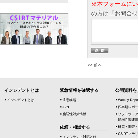
※本フォームに
の方は「お問合せ
<< 前へ
インシデントとは
緊急情報を確認する
公開資料を
インシデントとは
注意喚起
Weekly Repo
JVN
四半期レポ
脆弱性対策情報
ソフトウェ
脆弱性関連
依頼・相談する
研究・調査
CSIRTマテ
インシデント対応とは