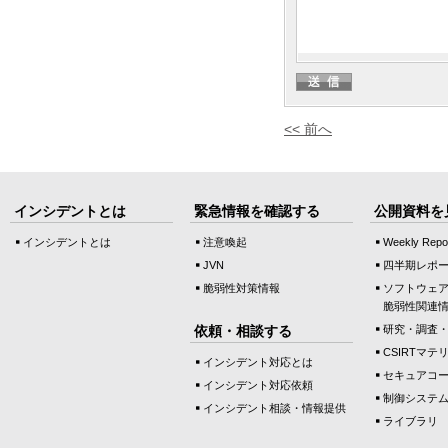
<< 前へ
インシデントとは
緊急情報を確認する
公開資料を
インシデントとは
注意喚起
Weekly Repo
JVN
四半期レポ
脆弱性対策情報
ソフトウェ
脆弱性関連
依頼・相談する
研究・調査
CSIRTマテ
インシデント対応とは
セキュアコ
インシデント対応依頼
制御システ
インシデント相談・情報提供
ライブラリ