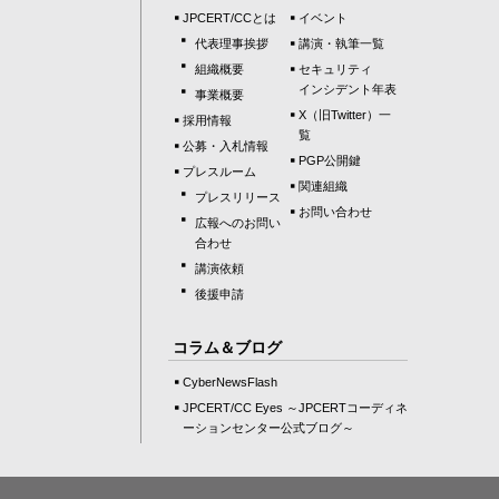
JPCERT/CCとは
イベント
代表理事挨拶
講演・執筆一覧
組織概要
セキュリティ
インシデント年表
事業概要
X（旧Twitter）一
採用情報
覧
公募・入札情報
PGP公開鍵
プレスルーム
関連組織
プレスリリース
お問い合わせ
広報へのお問い
合わせ
講演依頼
後援申請
コラム＆ブログ
CyberNewsFlash
JPCERT/CC Eyes ～JPCERTコーディネ
ーションセンター公式ブログ～