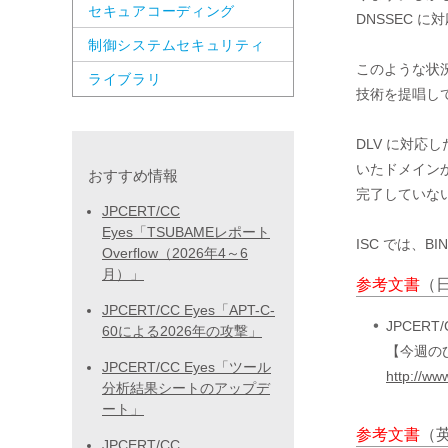
セキュアコーディング
DNSSEC 
制御システムセキュリティ
このような状況に対応
ライブラリ
技術を提唱して
DLV に対応し
いたドメインか
おすすめ情報
完了していな
JPCERT/CC
Eyes「TSUBAMEレポート
ISC では、BI
Overflow（2026年4～6
月）」
参考文書
（
JPCERT/CC Eyes「APT-C-
JPCERT/
60による2026年の攻撃」
【今週のひとく
JPCERT/CC Eyes「ツール
http://ww
分析結果シートのアップデ
ート」
参考文書
（
JPCERT/CC