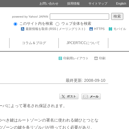
お問い合わせ
採用情報
サイトマップ
English
powered by Yahoo! JAPAN
このサイト内を検索
ウェブ全体を検索
最新情報を取得 (
RSS
|
メーリングリスト
)
HTTPS
モバイル
コラム＆ブログ
JPCERT/CCについて
印刷用レイアウト
印刷
最終更新: 2008-09-10
権威サーバによって署名され保証されます。

が持つべき鍵はルートゾーンの署名に使われる鍵ひとつとな
個々のゾーンの鍵を各リゾルバが持っておく必要があり、