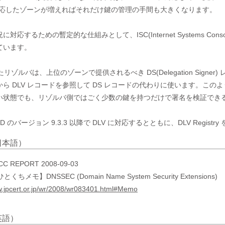
に対応したゾーンが増えればそれだけ鍵の管理の手間も大きくなります。

するための暫定的な仕組みとして、ISC(Internet Systems Consortium) 
います。

たリゾルバは、上位のゾーンで提供されるべき DS(Delegation Sig
ら DLV レコードを参照して DS レコードの代わりに使います。このよ
い状態でも、リゾルバ側ではごく少数の鍵を持つだけで署名を検証できる
ND のバージョン 9.3.3 以降で DLV に対応するとともに、DLV Regist
日本語）
CC REPORT 2008-09-03
ちメモ】DNSSEC (Domain Name System Security Extensions)
w.jpcert.or.jp/wr/2008/wr083401.html#Memo
英語）