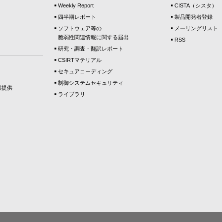
Weekly Report
CISTA（シスタ）
四半期レポート
製品開発者登録
ソフトウェア等の
メーリングリスト
脆弱性関連情報に関する届出
RSS
研究・調査・翻訳レポート
CSIRTマテリアル
セキュアコーディング
制御システムセキュリティ
報提供
ライブラリ