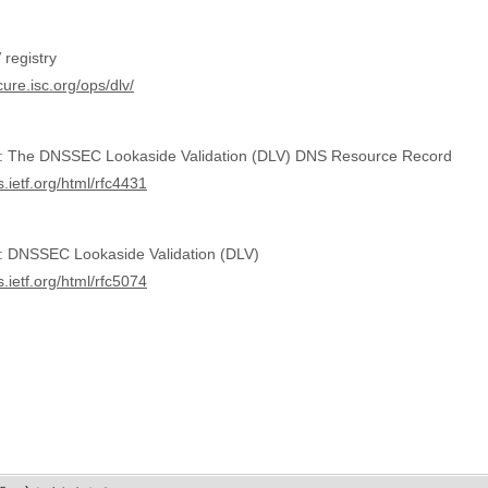
 registry
cure.isc.org/ops/dlv/
 The DNSSEC Lookaside Validation (DLV) DNS Resource Record
ls.ietf.org/html/rfc4431
 DNSSEC Lookaside Validation (DLV)
ls.ietf.org/html/rfc5074