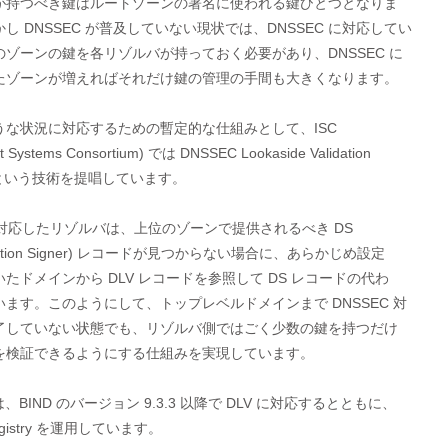
が持つべき鍵はルートゾーンの署名に使われる鍵ひとつとなりま

し DNSSEC が普及していない現状では、DNSSEC に対応してい

のゾーンの鍵を各リゾルバが持っておく必要があり、DNSSEC に

たゾーンが増えればそれだけ鍵の管理の手間も大きくなります。

うな状況に対応するための暫定的な仕組みとして、ISC

et Systems Consortium) では DNSSEC Lookaside Validation

) という技術を提唱しています。

に対応したリゾルバは、上位のゾーンで提供されるべき DS

egation Signer) レコードが見つからない場合に、あらかじめ設定

たドメインから DLV レコードを参照して DS レコードの代わ

ます。このようにして、トップレベルドメインまで DNSSEC 対

了していない状態でも、リゾルバ側ではごく少数の鍵を持つだけ

を検証できるようにする仕組みを実現しています。

では、BIND のバージョン 9.3.3 以降で DLV に対応するとともに、

egistry を運用しています。