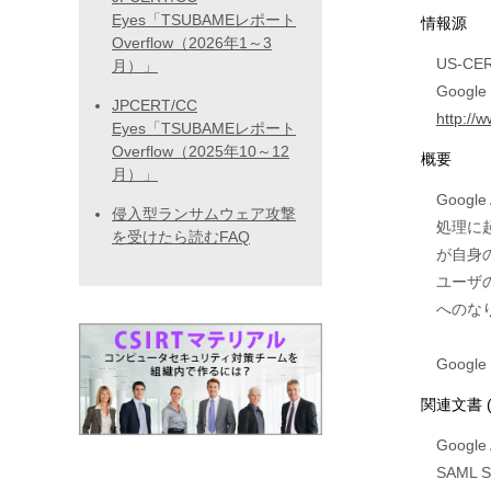
Eyes「TSUBAMEレポート
情報源
Overflow（2026年1～3
US-CERT
月）」
Google 
JPCERT/CC
http://
Eyes「TSUBAMEレポート
Overflow（2025年10～12
概要
月）」
Google
侵入型ランサムウェア攻撃
処理に
を受けたら読むFAQ
が自身
ユーザの
へのな
Goog
関連文書 
Google 
SAML Si