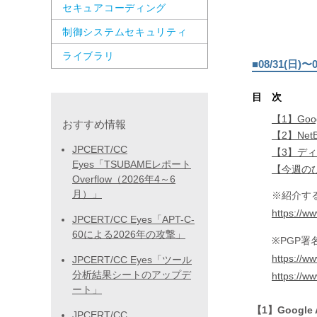
セキュアコーディング
制御システムセキュリティ
ライブラリ
■08/31(日
目 次
【1】Googl
おすすめ情報
【2】Net
JPCERT/CC
【3】ディ
Eyes「TSUBAMEレポート
【今週のひとく
Overflow（2026年4～6
月）」
※紹介す
https://ww
JPCERT/CC Eyes「APT-C-
60による2026年の攻撃」
※PGP署
https://ww
JPCERT/CC Eyes「ツール
分析結果シートのアップデ
https://w
ート」
【1】Google A
JPCERT/CC