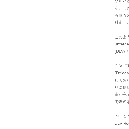
ゾルバ
す。しか
る個々
対応し
このよ
(Intern
(DLV
DLV 
(Del
しておい
りに使い
応が完
で署名
ISC 
DLV R