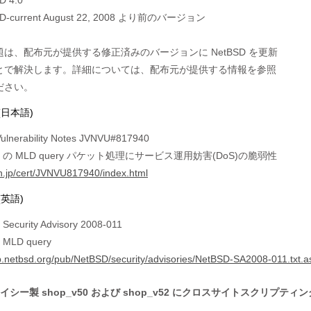
SD-current August 22, 2008 より前のバージョン

は、配布元が提供する修正済みのバージョンに NetBSD を更新

とで解決します。詳細については、配布元が提供する情報を参照

ださい。
(日本語)
ulnerability Notes JVNVU#817940
SD の MLD query パケット処理にサービス運用妨害(DoS)の脆弱性
jvn.jp/cert/JVNVU817940/index.html
(英語)
Security Advisory 2008-011
 MLD query
ftp.netbsd.org/pub/NetBSD/security/advisories/NetBSD-SA2008-011.txt.a
シー製 shop_v50 および shop_v52 にクロスサイトスクリプティ