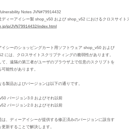
ulnerability Notes JVN#79914432
ディーアイシー製 shop_v50 および shop_v52 におけるクロスサ
jvn.jp/jp/JVN79914432/index.html
イシーのショッピングカート用ソフトウェア shop_v50 および

_v52 には、クロスサイトスクリプティングの脆弱性があります。

して、遠隔の第三者がユーザのブラウザ上で任意のスクリプトを

る可能性があります。

なる製品およびバージョンは以下の通りです。

p_v50 バージョン3.0 およびそれ以前

p_v52 バージョン2.0 およびそれ以前

題は、ディーアイシーが提供する修正済みのバージョンに該当す

を更新することで解決します。