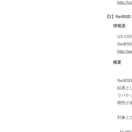
http://
【2】NetBS
情報源
US-CERT
NetBSD
http://
概要
NetB
結果とし
リパケッ
能性があ
対象と
- NetBS