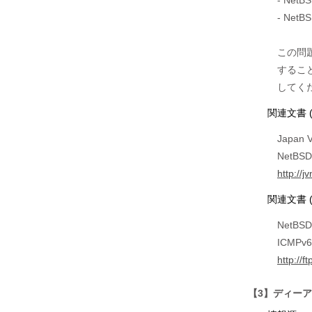
- NetB
この問題
するこ
してく
関連文書 
Japan V
NetB
http://
関連文書 
NetBSD 
ICMPv6
http://
【3】ディーアイ