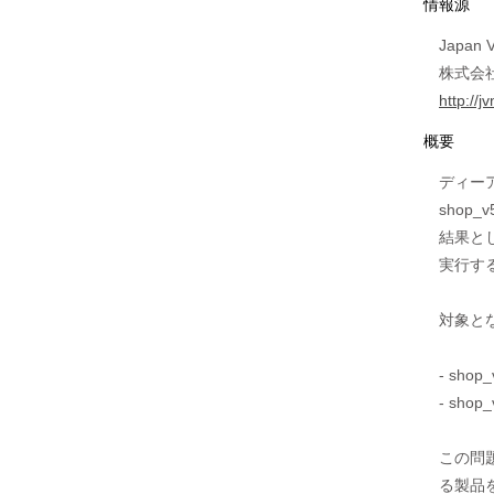
情報源
Japan V
株式会社
http://
概要
ディーア
shop
結果と
実行す
対象と
- sho
- sho
この問
る製品