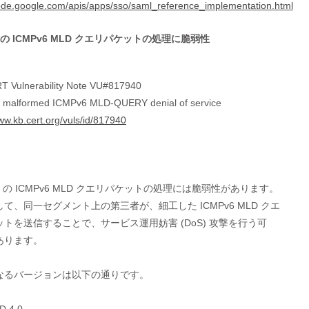
code.google.com/apis/apps/sso/saml_reference_implementation.html
D の ICMPv6 MLD クエリパケットの処理に脆弱性
 Vulnerability Note VU#817940
 malformed ICMPv6 MLD-QUERY denial of service
www.kb.cert.org/vuls/id/817940
SD の ICMPv6 MLD クエリパケットの処理には脆弱性があります。

て、同一セグメント上の第三者が、細工した ICMPv6 MLD クエ

トを送信することで、サービス運用妨害 (DoS) 攻撃を行う可

ります。

なるバージョンは以下の通りです。

D 4.0
