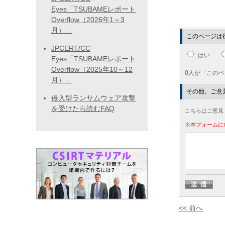
Eyes「TSUBAMEレポート
Overflow（2026年1～3
月）」
このページは
JPCERT/CC
はい
Eyes「TSUBAMEレポート
Overflow（2025年10～12
0人が「この
月）」
その他、ご意
侵入型ランサムウェア攻撃
を受けたら読むFAQ
こちらはご意見
※本フォームに
<< 前へ