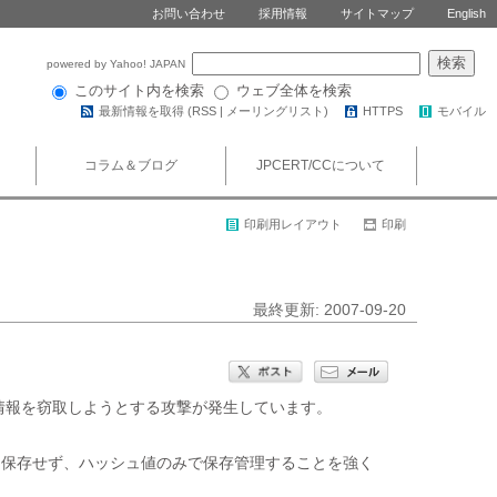
お問い合わせ
採用情報
サイトマップ
English
powered by Yahoo! JAPAN
このサイト内を検索
ウェブ全体を検索
最新情報を取得 (
RSS
|
メーリングリスト
)
HTTPS
モバイル
コラム＆ブログ
JPCERT/CCについて
印刷用レイアウト
印刷
最終更新: 2007-09-20
証情報を窃取しようとする攻撃が発生しています。

ま保存せず、ハッシュ値のみで保存管理することを強く