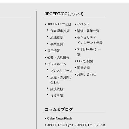
JPCERT/CCについて
JPCERT/CCとは
イベント
代表理事挨拶
講演・執筆一覧
組織概要
セキュリティ
インシデント年表
事業概要
X（旧Twitter）一
採用情報
覧
公募・入札情報
PGP公開鍵
プレスルーム
関連組織
プレスリリース
お問い合わせ
広報へのお問い
合わせ
講演依頼
後援申請
コラム＆ブログ
CyberNewsFlash
JPCERT/CC Eyes ～JPCERTコーディネ