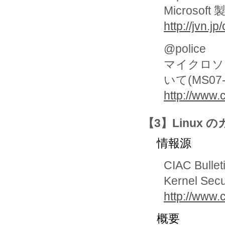
Microso
http://jvn.
@police
マイクロソ
いて(MS07-0
http://www.
【3】Linux
情報源
CIAC Bullet
Kernel Secu
http://www.c
概要