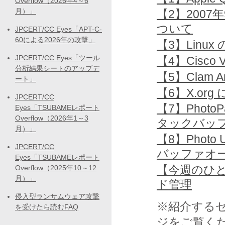
Overflow（2026年4～6
月）」
【2】2007年
ついて
JPCERT/CC Eyes「APT-C-
60による2026年の攻撃」
【3】Linu
JPCERT/CC Eyes「ツール
【4】Cisco V
分析結果シートのアップデ
【5】Clam 
ート」
【6】X.o
JPCERT/CC
【7】PhotoP
Eyes「TSUBAMEレポート
Overflow（2026年1～3
タックバッ
月）」
【8】Photo 
JPCERT/CC
バッファオ
Eyes「TSUBAMEレポート
【今週のひと
Overflow（2025年10～12
月）」
ド管理
侵入型ランサムウェア攻撃
※紹介する
を受けたら読むFAQ
ジをご覧く