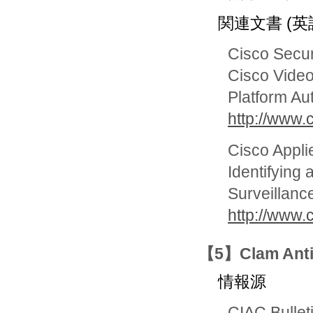
関連文書 (英
Cisco Secur
Cisco Video
Platform Aut
http://www
Cisco Appli
Identifying 
Surveillance
http://www
【5】Clam An
情報源
CIAC Bullet