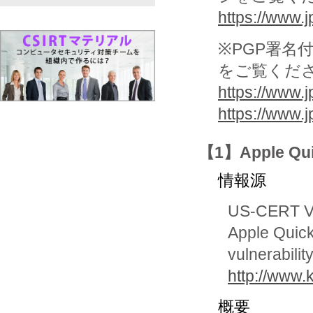
https://www.jp
※PGP署名
をご覧くだ
https://www.j
https://www.
【1】Apple Q
情報源
US-CERT Vu
Apple Quic
vulnerabilit
http://www.
概要