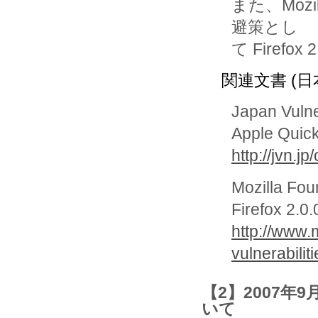
また、Moz
避策とし

て Firefo
関連文書 (日
Japan Vuln
Apple 
http://jvn.
Mozilla
Firefox 2
http://www.
vulnerabilit
【2】2007年9
いて