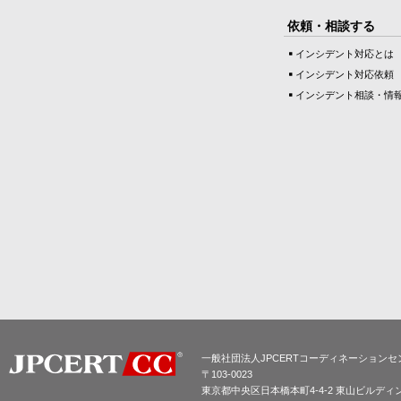
依頼・相談する
インシデント対応とは
インシデント対応依頼
インシデント相談・情
一般社団法人JPCERTコーディネーションセ
〒103-0023
東京都中央区日本橋本町4-4-2 東山ビルディ