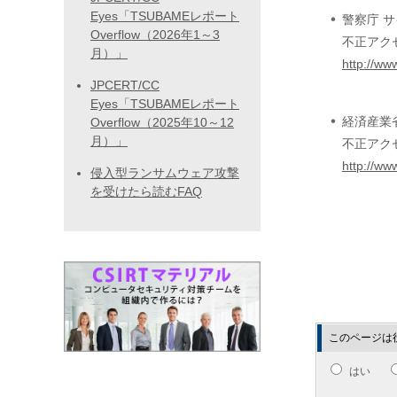
Eyes「TSUBAMEレポート
警察庁 
Overflow（2026年1～3
不正アク
月）」
http://ww
JPCERT/CC
Eyes「TSUBAMEレポート
経済産業
Overflow（2025年10～12
月）」
不正アク
http://ww
侵入型ランサムウェア攻撃
を受けたら読むFAQ
このページは
はい