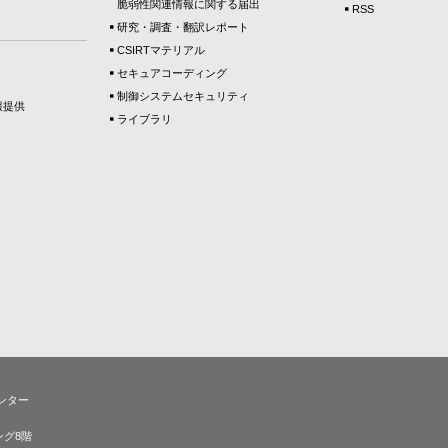
脆弱性関連情報に関する届出
RSS
研究・調査・翻訳レポート
CSIRTマテリアル
セキュアコーディング
制御システムセキュリティ
報提供
ライブラリ
ンター
ング8階