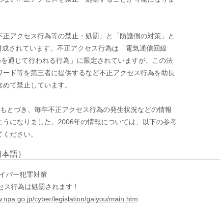
不正アクセス行為等の禁止・処罰」と「防護側の対策」と

構成されています。不正アクセス行為は「電気通信回線

)を通じて行われる行為」に限定されていますが、この法

ワード等を第三者に提供するなど不正アクセス行為を助長

含めて禁止しています。

にもとづき、毎年不正アクセス行為の発生状況などの情報

うになりました。2006年の情報については、以下の参考

てください。
日本語）
サイバー犯罪対策
セス行為は処罰されます !
w.npa.go.jp/cyber/legislation/gaiyou/main.htm