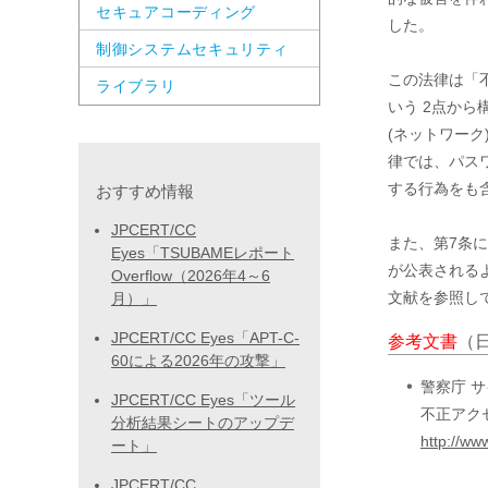
セキュアコーディング
した。

制御システムセキュリティ
この法律は「
ライブラリ
いう 2点から
(ネットワーク
律では、パス
する行為をも
おすすめ情報
JPCERT/CC
また、第7条
Eyes「TSUBAMEレポート
が公表されるよ
Overflow（2026年4～6
文献を参照し
月）」
JPCERT/CC Eyes「APT-C-
参考文書
（
60による2026年の攻撃」
警察庁 
JPCERT/CC Eyes「ツール
不正アク
分析結果シートのアップデ
http://ww
ート」
JPCERT/CC