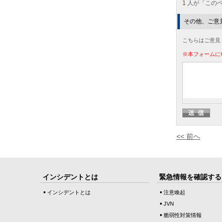
1
人が「この
その他、ご意
こちらはご意見
※本フォームに
<< 前へ
インシデントとは
緊急情報を確認する
インシデントとは
注意喚起
JVN
脆弱性対策情報