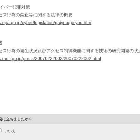
サイバー犯罪対策
セス行為の禁止等に関する法律の概要
w.npa.go.jp/cyber/legislation/gaiyou/gaiyou.htm
省
セス行為の発生状況及びアクセス制御機能に関する技術の研究開発の状
w.meti.go.jp/press/20070222002/20070222002.html
役に立ちましたか？
いいえ