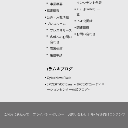
インシデント年表
事業概要
X（旧Twitter）一
採用情報
覧
公募・入札情報
PGP公開鍵
プレスルーム
関連組織
プレスリリース
お問い合わせ
広報へのお問い
合わせ
講演依頼
後援申請
コラム＆ブログ
CyberNewsFlash
JPCERT/CC Eyes ～JPCERTコーディネ
ーションセンター公式ブログ～
ご利用にあたって
プライバシーポリシー
お問い合わせ
モバイル向けコンテンツ