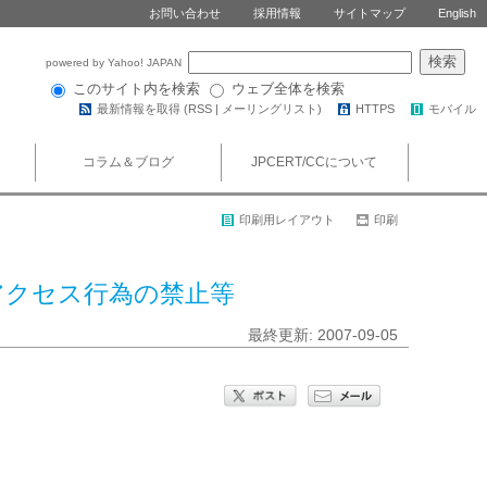
お問い合わせ
採用情報
サイトマップ
English
powered by Yahoo! JAPAN
このサイト内を検索
ウェブ全体を検索
最新情報を取得 (
RSS
|
メーリングリスト
)
HTTPS
モバイル
コラム＆ブログ
JPCERT/CCについて
印刷用レイアウト
印刷
アクセス行為の禁止等
最終更新: 2007-09-05