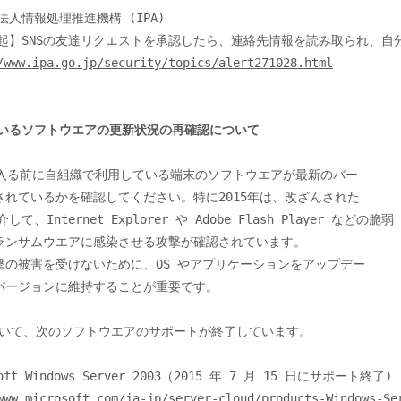
/www.ipa.go.jp/security/topics/alert271028.html
しているソフトウエアの更新状況の再確認について
れているかを確認してください。特に2015年は、改ざんされた

して、Internet Explorer や Adobe Flash Player などの脆弱

ランサムウエアに感染させる攻撃が確認されています。

撃の被害を受けないために、OS やアプリケーションをアップデー

バージョンに維持することが重要です。

www.microsoft.com/ja-jp/server-cloud/products-Windows-Se