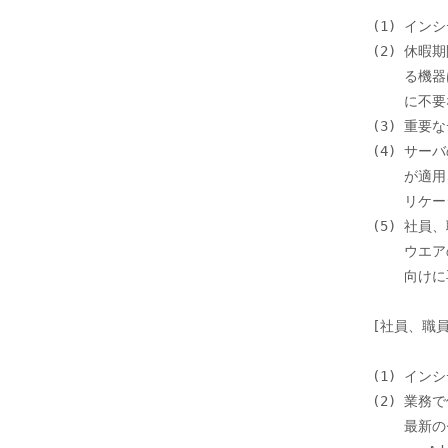
  (1) インシデント発生時の連絡網が整備・周知されていることを確認する

  (2) 休暇期間中に不要な機器の電源を切る。休暇期間中も起動する必要があ

      る機器は、設定を見直し、不要なサービスがないか、起動中のサービス

      に不要な権限が付加されていないかを確認する

  (3) 重要なデータのバックアップを行う

  (4) サーバの OS やソフトウエアなどに最新のセキュリティ更新プログラム

      が適用されていることを確認する。Web サーバ上で動作する Web アプ

      リケーションの更新も忘れずに行う

  (5) 社員、職員が業務で使用している PC やスマートフォンの OS やソフト

      ウエアのセキュリティ更新プログラムの適用漏れがないか、社員、職員

      向けに再度周知する

  [社員、職員向け]

  (1) インシデント発生時の連絡先を確認する

  (2) 業務で使用している PC やスマートフォンの OS やソフトウエアなどに

      最新のセキュリティ更新プログラムが適用されていることを確認する
