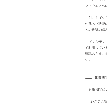
フトウエアへ
  利用している端末のソフトウエアが最新のバージョンに更新されず、脆弱性

が残った状態
への攻撃の踏
  インシデントの発生を未然に防止するためにも、休暇期間に入る前に自組織

で利用してい
確認のうえ、
い。

III. 休暇
  休暇期間に入る前に、以下の対応を行ってください。

  [システム管理者向け]
