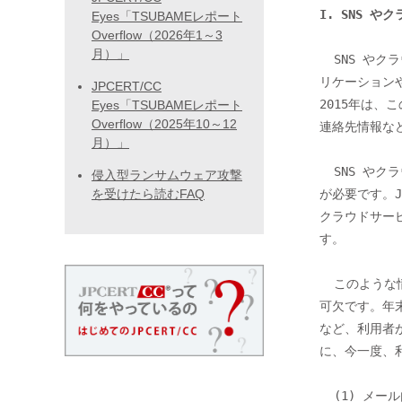
I. SNS 
Eyes「TSUBAMEレポート
Overflow（2026年1～3
月）」
  SNS やクラウドサービスはアカウント連携機能を備えているため、他のアプ

リケーション
JPCERT/CC
2015年は、
Eyes「TSUBAMEレポート
Overflow（2025年10～12
連絡先情報な
月）」
  SNS やクラウドサービスを利用する場合は、アカウント情報の連携には注意

侵入型ランサムウェア攻撃
を受けたら読むFAQ
が必要です。JP
クラウドサー
す。

  このような情報漏えいを防ぐには、利用者のセキュリティへの意識向上が不

可欠です。年
など、利用者が
に、今一度、
  (1) メール内容の確認
