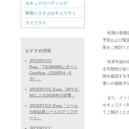
セキュアコーディング
             
制御システムセキュリティ
             
ライブラリ
  冬期の長期休暇期間におけるコンピュータセキュリティインシデント発生の

予防および緊
策をご検討くだ
おすすめ情報
JPCERT/CC
  年末年始の休暇期間中は、インシデント発生に気がつきにくく、発見が遅れ

Eyes「TSUBAMEレポート
る可能性があ
Overflow（2026年4～6
跡を確認する
月）」
者への連絡方
JPCERT/CC Eyes「APT-C-
60による2026年の攻撃」
  また、インシデントの発生を未然に防止するために、自組織のサーバの

セキュリティ
JPCERT/CC Eyes「ツール
分析結果シートのアップデ
てご検討くださ
ート」
JPCERT/CC