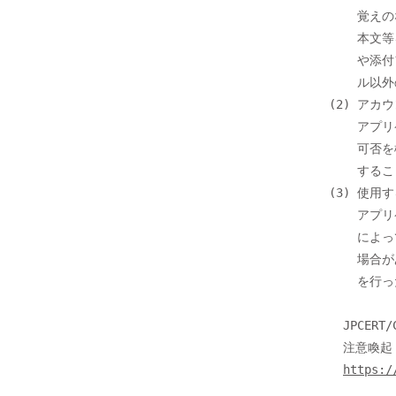
      覚えのない友達紹介などのメールには注意し、送信元、メールアドレス、

      本文等を確認することを推奨します。また、安易にファイル内のリンク

      や添付ファイルを開かないことが大切です。不審に思った場合は、メー

      ル以外の方法でも確認することをお勧めします。

  (2) アカウント連携のリクエスト内容の確認

      アプリケーションが要求するアカウント連携が適切かを確認し、使用の

      可否を検討してください。不審なアプリケーションと連絡先情報を共有

      することで、情報が漏えいする危険性が高まります。

  (3) 使用するアプリケーションの確認

      アプリケーションとアカウントの連携を行った際に、アプリケーション

      によっては、他の外部サイトにアカウントを作成し、情報が保持される

      場合があります。これらの情報が使用されないよう、事前に十分な調査

      を行った上でアプリケーションを使用することをご検討ください。

    JPCERT/CC

    注意喚起「SNSやクラウドサービスで連携されるアカウント情報には細心の注意を」

https:/