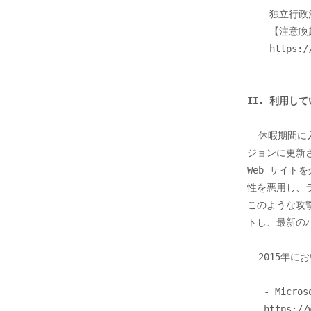
    独立行政法人情報処理推進機構 (IPA)

    【注意喚起】SNSの友達リクエストを承認したら、連絡先情報を読み取られ、自分名義の招待メールが拡散！

https:/
II. 利用
  休暇期間に入る前に自組織で利用している端末のソフトウエアが最新のバー

ジョンに更新さ
Web サイトを介
性を悪用し、
このような攻
トし、最新の
  2015年において、次のソフトウエアのサポートが終了しています。

   - Microsoft Windows Server 2003（2015 年 7 月 15 日にサポート終了)

https://