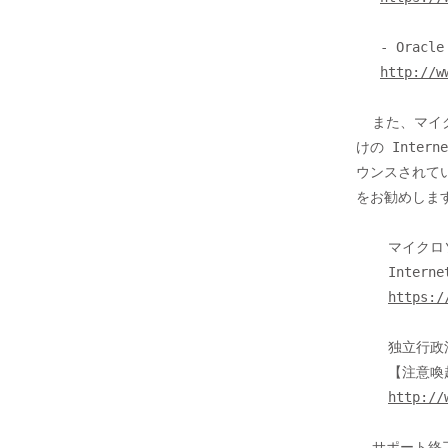
   - Oracle Java SE JDK/JRE 7（2015 年 4 月 30 日にサポート終了)

http://w
  また、マイクロソフト社からは、2016年1月13日 (米国時間) 以降、各 OS 向

けの Inter
ウンスされて
をお勧めします
    マイクロソフト社

    Internet Explorer のサポートポリシーが変わります。

https:/
    独立行政法人情報処理推進機構 (IPA)

    【注意喚起】 Internet Explorer のサポートポリシーが変更、バージョンアップが急務に

http://
  サポート終了後は、セキュリティ上のリスクが高まるため、最新の OS やソ
