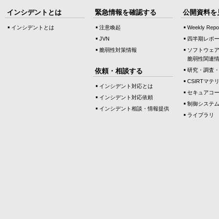
インシデントとは
緊急情報を確認する
公開資料を
インシデントとは
注意喚起
Weekly Repo
JVN
四半期レポ
脆弱性対策情報
ソフトウェ
脆弱性関連
依頼・相談する
研究・調査
CSIRTマテ
インシデント対応とは
セキュアコ
インシデント対応依頼
制御システ
インシデント相談・情報提供
ライブラリ