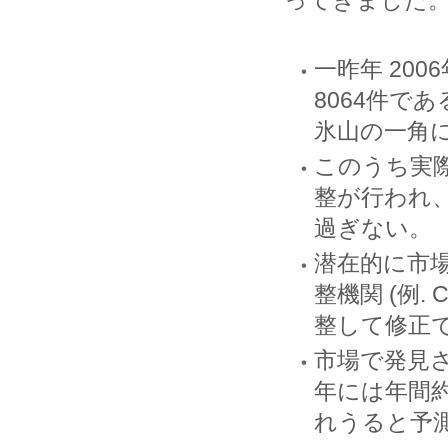
ってきました
一昨年 200
8064件で
氷山の一角
このうち実
整が行われ
過ぎない。
潜在的に市
整機関 (例.
整して修正
市場で発見さ
年には年間約
れうると予