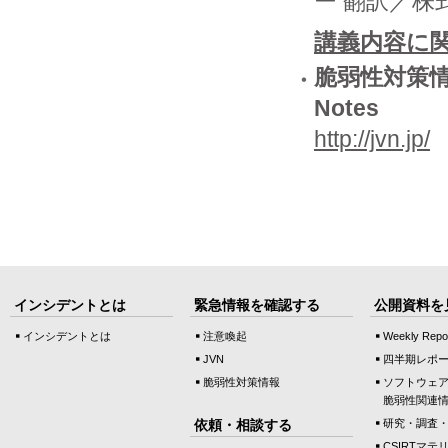
ー 翻訳／株
講義内容に
脆弱性対策情報 
Notes
http://jvn.jp/
インシデントとは
緊急情報を確認する
公開資料を
インシデントとは
注意喚起
Weekly Repo
JVN
四半期レポ
脆弱性対策情報
ソフトウェ
脆弱性関連
依頼・相談する
研究・調査
CSIRTマテ