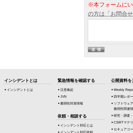
※本フォームに
の方は「お問合せ
インシデントとは
緊急情報を確認する
公開資料を
インシデントとは
注意喚起
Weekly Repo
JVN
四半期レポ
脆弱性対策情報
ソフトウェ
脆弱性関連
依頼・相談する
研究・調査
CSIRTマテ
インシデント対応とは
セキュアコ
インシデント対応依頼