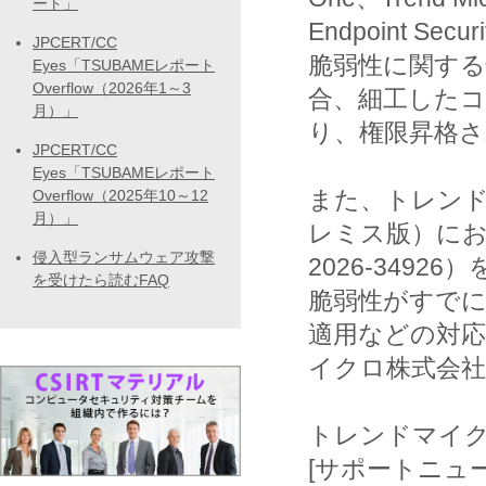
ート」
Endpoint Secu
JPCERT/CC
脆弱性に関す
Eyes「TSUBAMEレポート
Overflow（2026年1～3
合、細工した
月）」
り、権限昇格
JPCERT/CC
Eyes「TSUBAMEレポート
また、トレンドマ
Overflow（2025年10～12
月）」
レミス版）にお
侵入型ランサムウェア攻撃
2026-349
を受けたら読むFAQ
脆弱性がすで
適用などの対
イクロ株式会
トレンドマイ
[サポートニュース