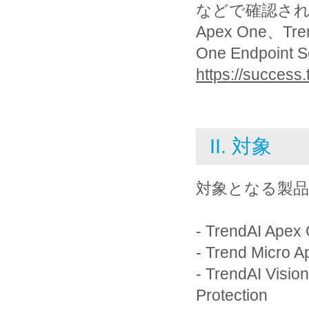
などで確認された
Apex One、Trend
One Endpoint Se
https://success
II. 対象
対象となる製
- TrendAI 
- Trend Micro A
- TrendAI Visio
Protection