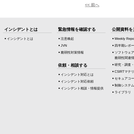
<< 前へ
インシデントとは
緊急情報を確認する
公開資料を
インシデントとは
注意喚起
Weekly Repo
JVN
四半期レポ
脆弱性対策情報
ソフトウェ
脆弱性関連
依頼・相談する
研究・調査
CSIRTマテ
インシデント対応とは
セキュアコ
インシデント対応依頼
制御システ
インシデント相談・情報提供
ライブラリ