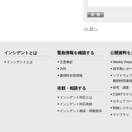
<< 前へ
インシデントとは
緊急情報を確認する
公開資料を
インシデントとは
注意喚起
Weekly Repo
JVN
四半期レポ
脆弱性対策情報
ソフトウェ
脆弱性関連
依頼・相談する
研究・調査
CSIRTマテ
インシデント対応とは
セキュアコ
インシデント対応依頼
制御システ
インシデント相談・情報提供
ライブラリ