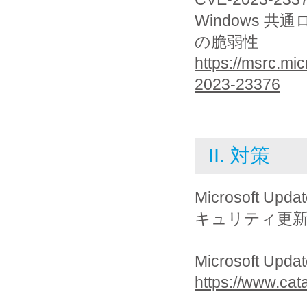
Windows 
の脆弱性
https://msrc.mi
2023-23376
II. 対策
Microsoft 
キュリティ更
Microsoft Up
https://www.cat