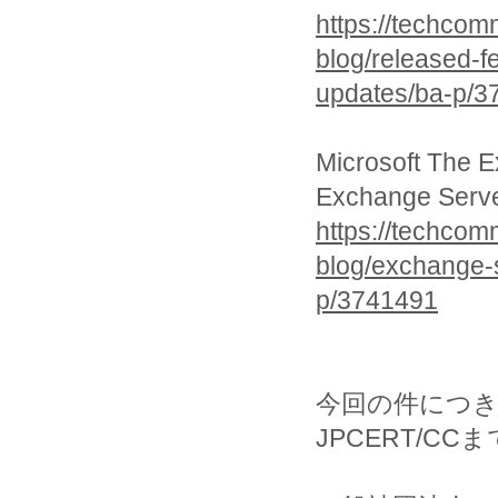
https://techcom
blog/released-f
updates/ba-p/3
Microsoft The 
Exchange Serve
https://techcom
blog/exchange-
p/3741491
今回の件につ
JPCERT/C