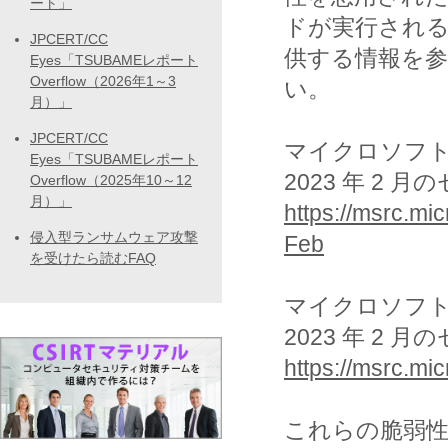
ート」
ドが実行され
JPCERT/CC
供する情報を
Eyes「TSUBAMEレポート
Overflow（2026年1～3
い。
月）」
JPCERT/CC
マイクロソフ
Eyes「TSUBAMEレポート
2023 年 2
Overflow（2025年10～12
月）」
https://msrc.mi
侵入型ランサムウェア攻撃
Feb
を受けたら読むFAQ
マイクロソフ
2023 年 2
https://msrc.mi
これらの脆弱性