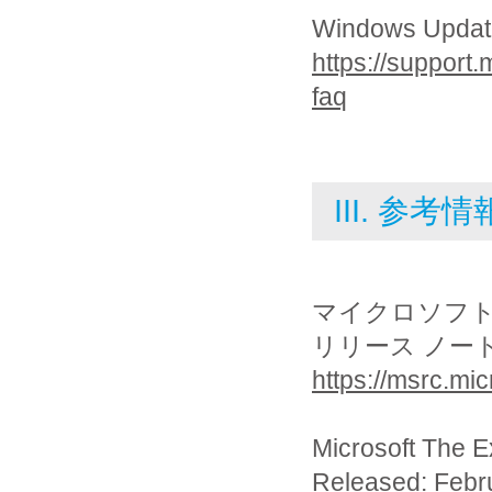
Windows Up
https://support
faq
III. 参考情
マイクロソフ
リリース ノー
https://msrc.mi
Microsoft The 
Released: Febr