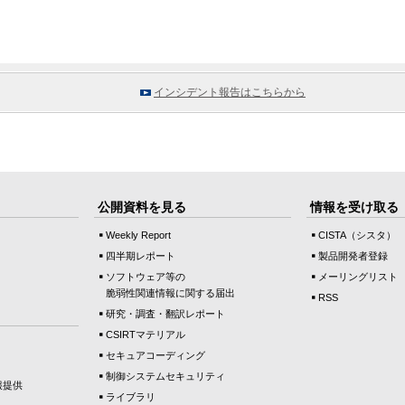
インシデント報告はこちらから
公開資料を見る
情報を受け取る
Weekly Report
CISTA（シスタ）
四半期レポート
製品開発者登録
ソフトウェア等の
メーリングリスト
脆弱性関連情報に関する届出
RSS
研究・調査・翻訳レポート
CSIRTマテリアル
セキュアコーディング
制御システムセキュリティ
報提供
ライブラリ