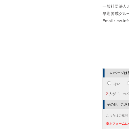
一般社団法人J
早期警戒グル
Email：ew-info
このページは
はい
2
人が「この
その他、ご意
こちらはご意見
※本フォームに