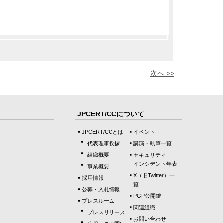
次へ >>
JPCERT/CCについて
JPCERT/CCとは
イベント
代表理事挨拶
講演・執筆一覧
組織概要
セキュリティ
インシデント年表
事業概要
X（旧Twitter）一
採用情報
覧
公募・入札情報
PGP公開鍵
プレスルーム
関連組織
プレスリリース
お問い合わせ