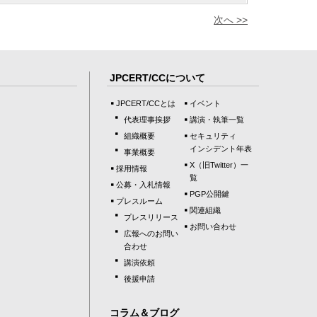
次へ >>
JPCERT/CCについて
JPCERT/CCとは
イベント
代表理事挨拶
講演・執筆一覧
組織概要
セキュリティ
インシデント年表
事業概要
X（旧Twitter）一
採用情報
覧
公募・入札情報
PGP公開鍵
プレスルーム
関連組織
プレスリリース
お問い合わせ
広報へのお問い
合わせ
講演依頼
後援申請
コラム＆ブログ