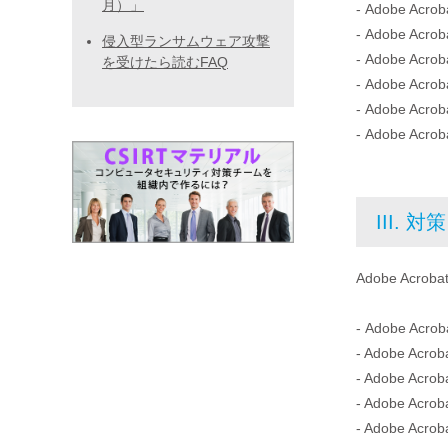
月）」
- Adobe Ac
- Adobe Ac
侵入型ランサムウェア攻撃
- Adobe Ac
を受けたら読むFAQ
- Adobe Acr
- Adobe Ac
- Adobe Acr
III. 対策
Adobe Ac
- Adobe Acr
- Adobe Acr
- Adobe Acr
- Adobe Acr
- Adobe Acr