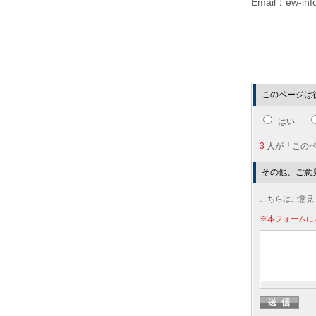
Email：ew-info
このページは
はい
3
人が「この
その他、ご意
こちらはご意見
※本フォームに