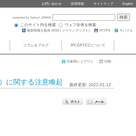
お問い合わせ
採用情報
サイトマップ
English
powered by Yahoo! JAPAN
このサイト内を検索
ウェブ全体を検索
最新情報を取得 (
RSS
|
メーリングリスト
)
HTTPS
モバイル
コラム＆ブログ
JPCERT/CCについて
印刷用レイアウト
印刷
2-01）に関する注意喚起
最終更新: 2022-01-12