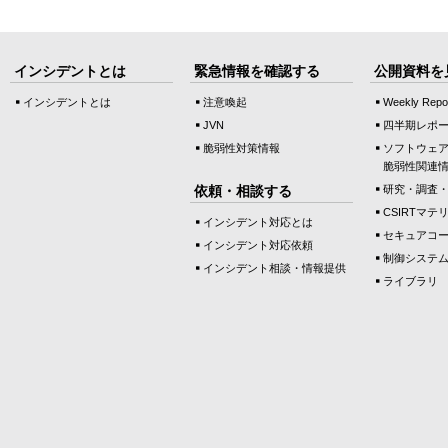
インシデントとは
緊急情報を確認する
公開資料を
インシデントとは
注意喚起
Weekly Repo
JVN
四半期レポ
脆弱性対策情報
ソフトウェ
脆弱性関連
依頼・相談する
研究・調査
CSIRTマテ
インシデント対応とは
セキュアコ
インシデント対応依頼
制御システ
インシデント相談・情報提供
ライブラリ