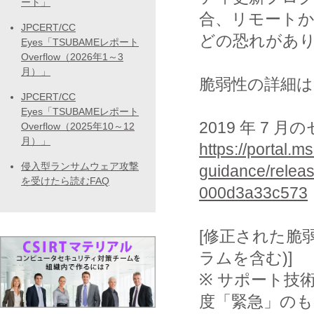
ート」
合、リモート
JPCERT/CC
どの恐れがあ
Eyes「TSUBAMEレポート
Overflow（2026年1～3
月）」
脆弱性の詳細は
JPCERT/CC
Eyes「TSUBAMEレポート
2019 年 7
Overflow（2025年10～12
月）」
https://portal.m
侵入型ランサムウェア攻撃
guidance/relea
を受けたら読むFAQ
000d3a33c573
[修正された脆
ラムを含む)]
※ サポート技術情報 
度「緊急」の