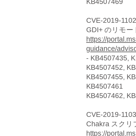
KB4507469
CVE-2019-110
GDI+ のリモ
https://portal.m
guidance/advis
- KB4507435, 
KB4507452, K
KB4507455, KB
KB4507461
KB4507462, KB
CVE-2019-110
Chakra ス
https://portal.m