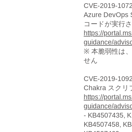
CVE-2019-107
Azure DevOps
コードが実行
https://portal.m
guidance/advis
※ 本脆弱性は
せん
CVE-2019-109
Chakra ス
https://portal.m
guidance/advis
- KB4507435, 
KB4507458, K