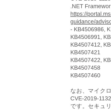
.NET Fram
https://portal.m
guidance/advis
- KB4506986, 
KB4506991, KB
KB4507412, KB
KB4507421
KB4507422, KB
KB4507458
KB4507460
なお、マイクロソフ
CVE-2019
です。セキュ