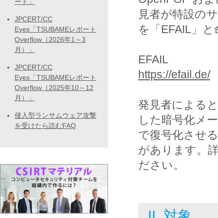
ート」
見者が特設の
JPCERT/CC
を「EFAIL」
Eyes「TSUBAMEレポート
Overflow（2026年1～3
月）」
EFAIL
JPCERT/CC
https://efail.de/
Eyes「TSUBAMEレポート
Overflow（2025年10～12
月）」
発見者によると
侵入型ランサムウェア攻撃
した暗号化メ
を受けたら読むFAQ
で復号化させ
があります。
ださい。
II. 対象