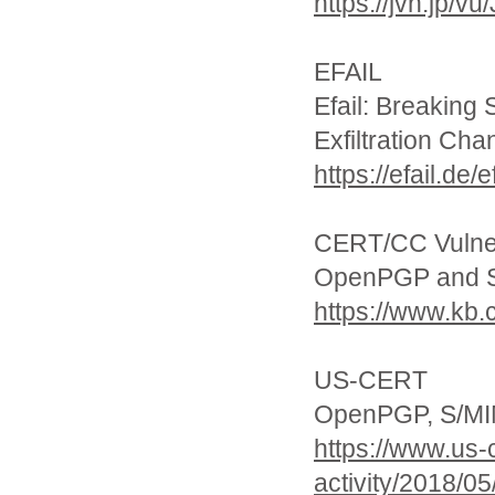
https://jvn.jp/
EFAIL
Efail: Breakin
Exfiltration Cha
https://efail.de/
CERT/CC Vulner
OpenPGP and S/M
https://www.kb.
US-CERT
OpenPGP, S/MIME
https://www.us-
activity/2018/0