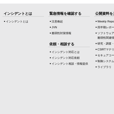
インシデントとは
緊急情報を確認する
公開資料を
インシデントとは
注意喚起
Weekly Repo
JVN
四半期レポ
脆弱性対策情報
ソフトウェ
脆弱性関連
依頼・相談する
研究・調査
CSIRTマテ
インシデント対応とは
セキュアコ
インシデント対応依頼
制御システ
インシデント相談・情報提供
ライブラリ