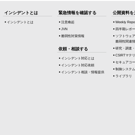
インシデントとは
緊急情報を確認する
公開資料を
インシデントとは
注意喚起
Weekly Repo
JVN
四半期レポ
脆弱性対策情報
ソフトウェ
脆弱性関連
依頼・相談する
研究・調査
CSIRTマテ
インシデント対応とは
セキュアコ
インシデント対応依頼
制御システ
インシデント相談・情報提供
ライブラリ