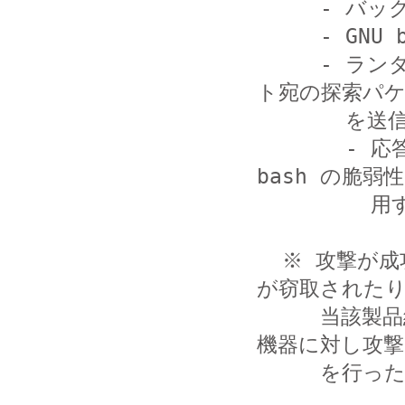
     - バックドアの設置

     - GNU bash の脆弱性を修正

     - ランダムなネットワークに対して TCP 8080番ポー
ト宛の探索パケ
       を送信

       - 応答した場合は、該当 IP アドレスに対し Gnu 
bash の脆弱性
         用するリクエストを送信

  ※ 攻撃が成功することで、当該製品に保存されている情報
が窃取されたり
     当該製品経由で他のネットワーク接続されている端末や
機器に対し攻撃

     を行ったりする可能性があります。
