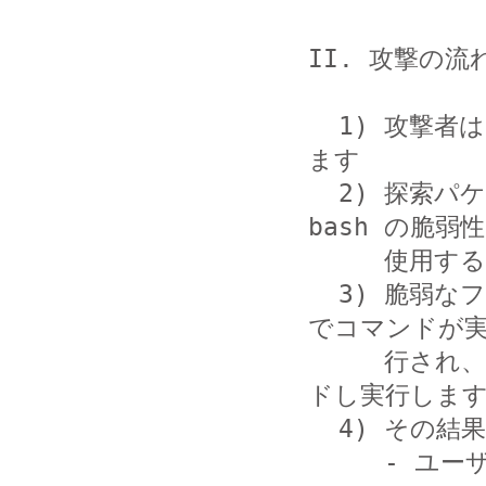
II. 攻撃の流
  1) 攻撃者は TCP 8080番ポート宛の探索パケットを送信し
ます

  2) 探索パケットに応答した IP アドレスに対して、GNU 
bash の脆弱性
     使用するリクエストを送信します

  3) 脆弱なファームウエアを使用していた場合、当該製品上
でコマンドが実
     行され、インターネット上からスクリプトをダウンロー
ドし実行します
  4) その結果、次のことが当該製品上で行われます

     - ユーザの追加
