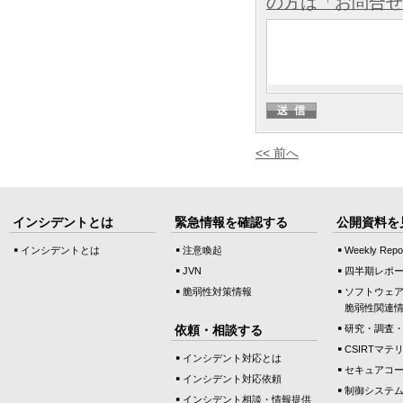
の方は「お問合せ
<< 前へ
インシデントとは
緊急情報を確認する
公開資料を
インシデントとは
注意喚起
Weekly Repo
JVN
四半期レポ
脆弱性対策情報
ソフトウェ
脆弱性関連
依頼・相談する
研究・調査
CSIRTマテ
インシデント対応とは
セキュアコ
インシデント対応依頼
制御システ
インシデント相談・情報提供